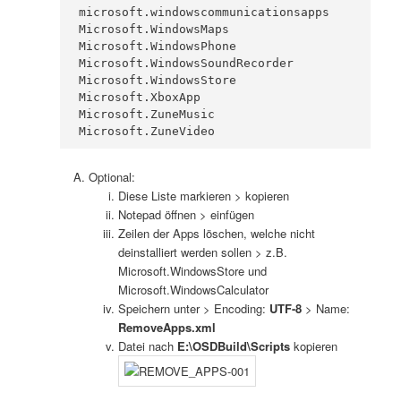
microsoft.windowscommunicationsapps

Microsoft.WindowsMaps

Microsoft.WindowsPhone

Microsoft.WindowsSoundRecorder

Microsoft.WindowsStore

Microsoft.XboxApp

Microsoft.ZuneMusic

Optional:
Diese Liste markieren > kopieren
Notepad öffnen > einfügen
Zeilen der Apps löschen, welche nicht
deinstalliert werden sollen > z.B.
Microsoft.WindowsStore und
Microsoft.WindowsCalculator
Speichern unter > Encoding:
UTF-8
> Name:
RemoveApps.xml
Datei nach
E:\OSDBuild\Scripts
kopieren