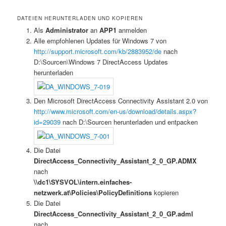
DATEIEN HERUNTERLADEN UND KOPIEREN
Als
Administrator
an
APP1
anmelden
Alle empfohlenen Updates für Windows 7 von
http://support.microsoft.com/kb/2883952/de
nach
D:\Sourcen\Windows 7 DirectAccess Updates
herunterladen
Den Microsoft DirectAccess Connectivity Assistant 2.0 von
http://www.microsoft.com/en-us/download/details.aspx?
id=29039
nach D:\Sourcen herunterladen und entpacken
Die Datei
DirectAccess_Connectivity_Assistant_2_0_GP.ADMX
nach
\\dc1\SYSVOL\intern.einfaches-
netzwerk.at\Policies\PolicyDefinitions
kopieren
Die Datei
DirectAccess_Connectivity_Assistant_2_0_GP.adml
nach