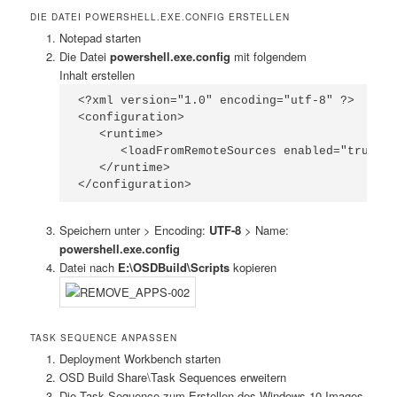
DIE DATEI POWERSHELL.EXE.CONFIG ERSTELLEN
Notepad starten
Die Datei
powershell.exe.config
mit folgendem
Inhalt erstellen
<?xml version="1.0" encoding="utf-8" ?> 

<configuration>

   <runtime>

      <loadFromRemoteSources enabled="true"/>

   </runtime>

Speichern unter > Encoding:
UTF-8
> Name:
powershell.exe.config
Datei nach
E:\OSDBuild\Scripts
kopieren
TASK SEQUENCE ANPASSEN
Deployment Workbench starten
OSD Build Share\Task Sequences erweitern
Die Task Sequence zum Erstellen des Windows 10-Images