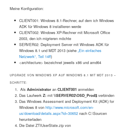
Meine Konfiguration:
CLIENT001: Windows 8.1-Rechner, auf dem ich Windows
ADK für Windows 8 installieren werde
CLIENT002: Windows XP-Rechner mit Microsoft Office
2003, den ich migrieren möchte
SERVER02: Deployment Server mit Windows ADK für
Windows 8.1 und MDT 2013 (siehe
„Ein einfaches
Netzwerk“, Teil 14ff
)
<architecture> bezeichnet jeweils x86 und amd64
UPGRADE VON WINDOWS XP AUF WINDOWS 8.1 MIT MDT 2013 –
SCHRITTE:
Als
Administrator
an
CLIENT001
anmelden
Das Laufwerk
Z:
mit
\\SERVER02\OSD_Prod$
verbinden
Das Windows Assessment and Deployment Kit (ADK) for
Windows 8 von
http://www.microsoft.com/en-
us/download/details.aspx?id=30652
nach C:\Sourcen
herunterladen
Die Datei ZTIUserState.zip von