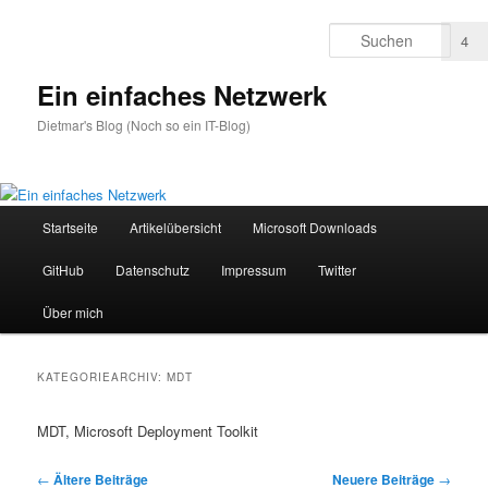
Zum
Zum
primären
sekundären
Such
2
4
Inhalt
Inhalt
springen
springen
Ein einfaches Netzwerk
Dietmar's Blog (Noch so ein IT-Blog)
Hauptmenü
Startseite
Artikelübersicht
Microsoft Downloads
GitHub
Datenschutz
Impressum
Twitter
Über mich
KATEGORIEARCHIV:
MDT
MDT, Microsoft Deployment Toolkit
Beitragsnavigation
←
Ältere Beiträge
Neuere Beiträge
→