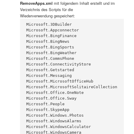
RemoveApps.xml
mit folgendem Inhalt erstellt und im
Verzeichnis des Scripts für die
Wiederverwendung gespeichert:
Microsoft.3DBuilder

Microsoft.Appconnector

Microsoft.BingFinance

Microsoft.BingNews

Microsoft.BingSports

Microsoft.BingWeather

Microsoft.CommsPhone

Microsoft.ConnectivityStore

Microsoft.Getstarted

Microsoft.Messaging

Microsoft.MicrosoftOfficeHub

Microsoft.MicrosoftSolitaireCollection

Microsoft.Office.OneNote

Microsoft.Office.Sway

Microsoft.People

Microsoft.SkypeApp

Microsoft.Windows.Photos

Microsoft.WindowsAlarms

Microsoft.WindowsCalculator

Microsoft.WindowsCamera
