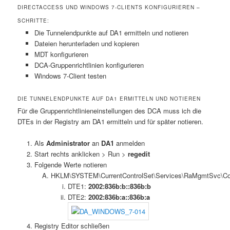
DIRECTACCESS UND WINDOWS 7-CLIENTS KONFIGURIEREN –
SCHRITTE:
Die Tunnelendpunkte auf DA1 ermitteln und notieren
Dateien herunterladen und kopieren
MDT konfigurieren
DCA-Gruppenrichtlinien konfigurieren
Windows 7-Client testen
DIE TUNNELENDPUNKTE AUF DA1 ERMITTELN UND NOTIEREN
Für die Gruppenrichtlinieneinstellungen des DCA muss ich die
DTEs in der Registry am DA1 ermitteln und für später notieren.
Als
Administrator
an
DA1
anmelden
Start rechts anklicken > Run >
regedit
Folgende Werte notieren
HKLM\SYSTEM\CurrentControlSet\Services\RaMgmtSvc\Co
DTE1:
2002:836b:b::836b:b
DTE2:
2002:836b:a::836b:a
Registry Editor schließen