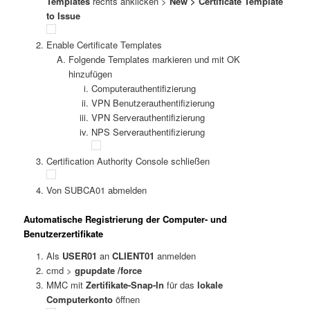
Templates
rechts anklicken >
New > Certificate Template
to Issue
Enable Certificate Templates
Folgende Templates markieren und mit OK
hinzufügen
Computerauthentifizierung
VPN Benutzerauthentifizierung
VPN Serverauthentifizierung
NPS Serverauthentifizierung
Certification Authority Console schließen
Von SUBCA01 abmelden
Automatische Registrierung der Computer- und
Benutzerzertifikate
Als
USER01
an
CLIENT01
anmelden
cmd >
gpupdate /force
MMC mit
Zertifikate-Snap-In
für das
lokale
Computerkonto
öffnen