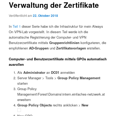
Verwaltung der Zertifikate
Veröffentlicht am
22. Oktober 2018
In
Teil 1
dieser Serie habe ich die Infrastruktur für mein Always
On VPN-Lab vorgestellt. In diesem Teil werde ich die
automatische Registrierung der Computer- und VPN
Benutzerzertifikate mittels
Gruppenrichtlinien
konfigurieren, die
empfohlenen
AD-Gruppen
und
Zertifikatsvorlagen
erstellen.
Computer- und Benutzerzertifikate mittels GPOs automatisch
ausrollen
Als
Administrator
an
DC01
anmelden
Server Manager > Tools >
Group Policy Management
starten
Group Policy
Management\Forest\Domains\intern.einfaches-netzwerk.at
erweitern
Group Policy Objects
rechts anklicken >
New
New GPO