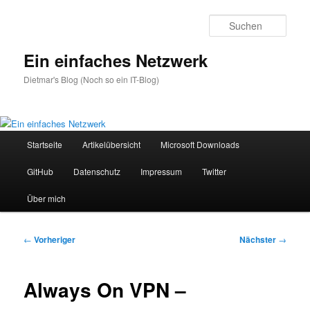
Zum
primären
Such
Inhalt
springen
Ein einfaches Netzwerk
Dietmar's Blog (Noch so ein IT-Blog)
Hauptmenü
Startseite
Artikelübersicht
Microsoft Downloads
GitHub
Datenschutz
Impressum
Twitter
Über mich
Beitragsnavigation
←
Vorheriger
Nächster
→
Always On VPN –