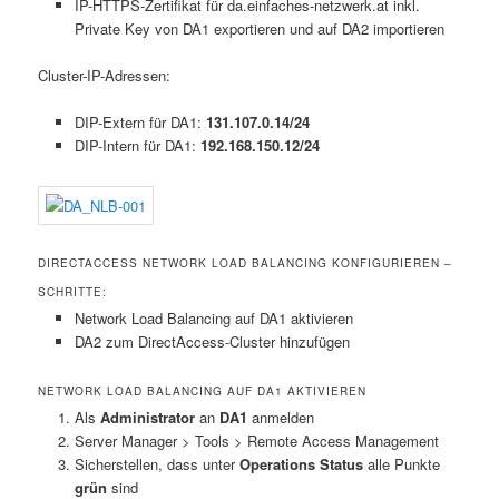
IP-HTTPS-Zertifikat für da.einfaches-netzwerk.at inkl.
Private Key von DA1 exportieren und auf DA2 importieren
Cluster-IP-Adressen:
DIP-Extern für DA1:
131.107.0.14/24
DIP-Intern für DA1:
192.168.150.12/24
DIRECTACCESS NETWORK LOAD BALANCING KONFIGURIEREN –
SCHRITTE:
Network Load Balancing auf DA1 aktivieren
DA2 zum DirectAccess-Cluster hinzufügen
NETWORK LOAD BALANCING AUF DA1 AKTIVIEREN
Als
Administrator
an
DA1
anmelden
Server Manager > Tools > Remote Access Management
Sicherstellen, dass unter
Operations Status
alle Punkte
grün
sind