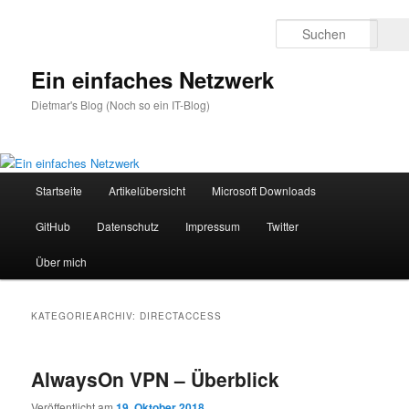
Zum
Zum
primären
sekundären
Such
17
2
Inhalt
Inhalt
springen
springen
Ein einfaches Netzwerk
Dietmar's Blog (Noch so ein IT-Blog)
Hauptmenü
Startseite
Artikelübersicht
Microsoft Downloads
GitHub
Datenschutz
Impressum
Twitter
Über mich
KATEGORIEARCHIV:
DIRECTACCESS
AlwaysOn VPN – Überblick
Veröffentlicht am
19. Oktober 2018