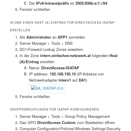
Der
IPv6-Intranetpräfix
ist
2002:836b:a:1::/64
Fenster schließen
IN DNS EINEN HOST (A)-EINTRAG FÜR DIRECTACCESS-ISATAP
ERSTELLEN
Als
Administrator
an
APP1
anmelden
Server Manager > Tools > DNS
DC1\Forward Lookup Zones erweitern
In der Zone
intern.einfaches-netzwerk.at
folgenden
Host
(A)-Eintrag
erstellen
Name:
DirectAccess-ISATAP
IP address:
192.168.150.10
(IP-Adresse von
Netzwerkadapter
Intern1
auf
DA1
)
Fenster schließen
GRUPPENRICHTLINIEN FÜR ISATAP KONFIGURIEREN
Server Manager > Tools > Group Policy Management
Das GPO
DirectAccess Custom
zum Bearbeiten öffnen
Computer Configuration\Policies\Windows Settings\Security