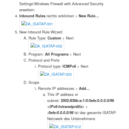
Settings\Windows Firewall with Advanced Security
erweitern
Inbound Rules
rechts anklicken >
New Rule…
New Inbound Rule Wizard
Rule Type:
Custom
> Next
Program:
All Programs
> Next
Protocol and Ports
Protocol type:
ICMPv6
> Next
Scope
Remote IP addresses >
Add…
This IP address or
subnet:
2002:836b:a:1:0:5efe:0.0.0.0/96
<IPv6-Intranetpräfix>
+
:5efe:0.0.0.0/96
ist das gesamte ISATAP-
Netzwerk des Unternehmens