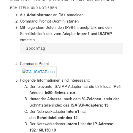
ERMITTELN UND NOTIEREN
Als
Administrator
an DA1 anmelden
Command Prompt (Admin) starten
Mit folgendem Befehl den IPv6-Intranetpräfix und den
Schnittstellenindex vom Adapter
Intern1
und
ISATAP
ermitteln
ipconfig
Command Promt
Folgende Informationen sind interessant:
Der relevante ISATAP-Adapter hat die Link-local IPv6
Address
fe80::5efe:x.x.x.x
Hinter der Adresse, nach dem
%-Zeichen,
steht der
Schnittstellenindex des
ISATAP-Adapters:
13
Der Netzwerkadapter
Intern1
hat
den
Schnittstellenindex 12
Der Netzwerkadapter
Intern1
hat die
IP-Adresse
192.168.150.10