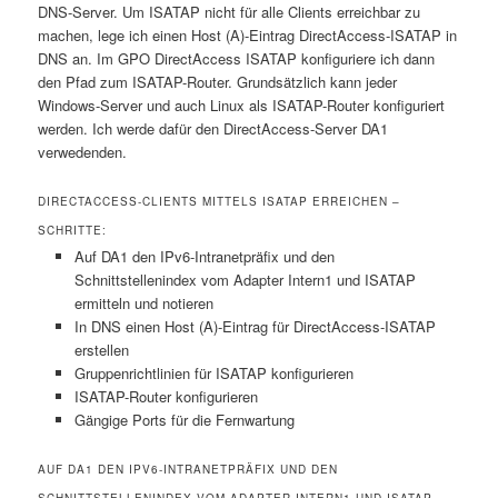
DNS-Server. Um ISATAP nicht für alle Clients erreichbar zu
machen, lege ich einen Host (A)-Eintrag DirectAccess-ISATAP in
DNS an. Im GPO DirectAccess ISATAP konfiguriere ich dann
den Pfad zum ISATAP-Router. Grundsätzlich kann jeder
Windows-Server und auch Linux als ISATAP-Router konfiguriert
werden. Ich werde dafür den DirectAccess-Server DA1
verwedenden.
DIRECTACCESS-CLIENTS MITTELS ISATAP ERREICHEN –
SCHRITTE:
Auf DA1 den IPv6-Intranetpräfix und den
Schnittstellenindex vom Adapter Intern1 und ISATAP
ermitteln und notieren
In DNS einen Host (A)-Eintrag für DirectAccess-ISATAP
erstellen
Gruppenrichtlinien für ISATAP konfigurieren
ISATAP-Router konfigurieren
Gängige Ports für die Fernwartung
AUF DA1 DEN IPV6-INTRANETPRÄFIX UND DEN
SCHNITTSTELLENINDEX VOM ADAPTER INTERN1 UND ISATAP