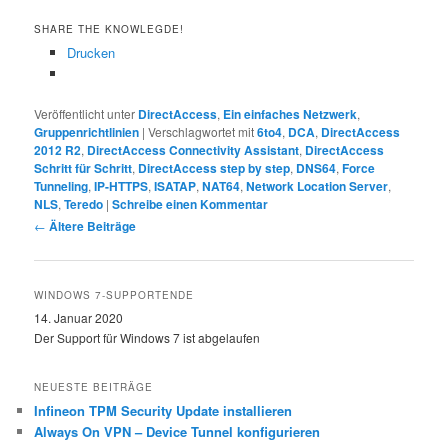
SHARE THE KNOWLEGDE!
Drucken
Veröffentlicht unter
DirectAccess
,
Ein einfaches Netzwerk
,
Gruppenrichtlinien
|
Verschlagwortet mit
6to4
,
DCA
,
DirectAccess
2012 R2
,
DirectAccess Connectivity Assistant
,
DirectAccess
Schritt für Schritt
,
DirectAccess step by step
,
DNS64
,
Force
Tunneling
,
IP-HTTPS
,
ISATAP
,
NAT64
,
Network Location Server
,
NLS
,
Teredo
|
Schreibe einen Kommentar
Beitragsnavigation
←
Ältere Beiträge
WINDOWS 7-SUPPORTENDE
14. Januar 2020
Der Support für Windows 7 ist abgelaufen
NEUESTE BEITRÄGE
Infineon TPM Security Update installieren
Always On VPN – Device Tunnel konfigurieren