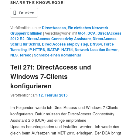
SHARE THE KNOWLEGDE!
Drucken
Veröffentlicht unter
DirectAccess
,
Ein einfaches Netzwerk
,
Gruppenrichtlinien
|
Verschlagwortet mit
6to4
,
DCA
,
DirectAccess
2012 R2
,
DirectAccess Connectivity Assistant
,
DirectAccess
Schritt für Schritt
,
DirectAccess step by step
,
DNS64
,
Force
Tunneling
,
IP-HTTPS
,
ISATAP
,
NAT64
,
Network Location Server
,
NLS
,
Teredo
|
Schreibe einen Kommentar
Teil 27f: DirectAccess und
Windows 7-Clients
konfigurieren
Veröffentlicht am
12. Februar 2015
Im Folgenden werde ich DirectAccess und Windows 7-Clients
konfigurieren. Dafür müssen der DirectAccess Connectivity
Assistant 2.0 (DCA) und einige empfohlene
Updates heruntergeladen und installiert werden. Ich werde das
gleich beim Aufsetzen mit MDT 2013 erledigen. Der DCA bringt