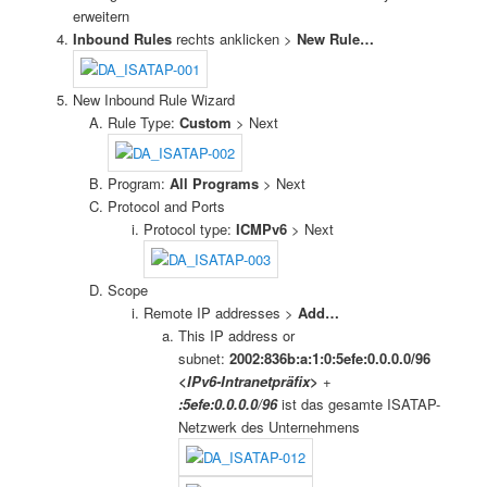
erweitern
Inbound Rules
rechts anklicken >
New Rule…
New Inbound Rule Wizard
Rule Type:
Custom
> Next
Program:
All Programs
> Next
Protocol and Ports
Protocol type:
ICMPv6
> Next
Scope
Remote IP addresses >
Add…
This IP address or
subnet:
2002:836b:a:1:0:5efe:0.0.0.0/96
<IPv6-Intranetpräfix>
+
:5efe:0.0.0.0/96
ist das gesamte ISATAP-
Netzwerk des Unternehmens