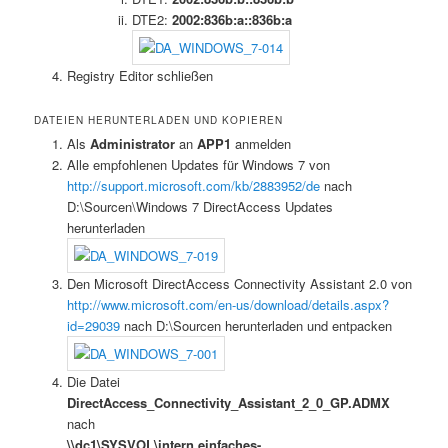
DTE2:
2002:836b:a::836b:a
Registry Editor schließen
DATEIEN HERUNTERLADEN UND KOPIEREN
Als
Administrator
an
APP1
anmelden
Alle empfohlenen Updates für Windows 7 von
http://support.microsoft.com/kb/2883952/de
nach
D:\Sourcen\Windows 7 DirectAccess Updates
herunterladen
Den Microsoft DirectAccess Connectivity Assistant 2.0 von
http://www.microsoft.com/en-us/download/details.aspx?
id=29039
nach D:\Sourcen herunterladen und entpacken
Die Datei
DirectAccess_Connectivity_Assistant_2_0_GP.ADMX
nach
\\dc1\SYSVOL\intern.einfaches-