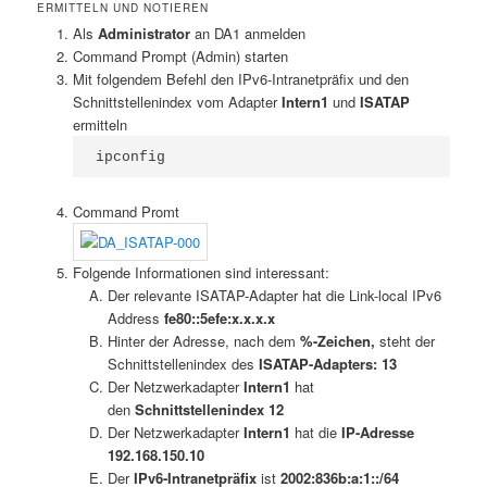
ERMITTELN UND NOTIEREN
Als
Administrator
an DA1 anmelden
Command Prompt (Admin) starten
Mit folgendem Befehl den IPv6-Intranetpräfix und den
Schnittstellenindex vom Adapter
Intern1
und
ISATAP
ermitteln
ipconfig
Command Promt
Folgende Informationen sind interessant:
Der relevante ISATAP-Adapter hat die Link-local IPv6
Address
fe80::5efe:x.x.x.x
Hinter der Adresse, nach dem
%-Zeichen,
steht der
Schnittstellenindex des
ISATAP-Adapters:
13
Der Netzwerkadapter
Intern1
hat
den
Schnittstellenindex 12
Der Netzwerkadapter
Intern1
hat die
IP-Adresse
192.168.150.10
Der
IPv6-Intranetpräfix
ist
2002:836b:a:1::/64