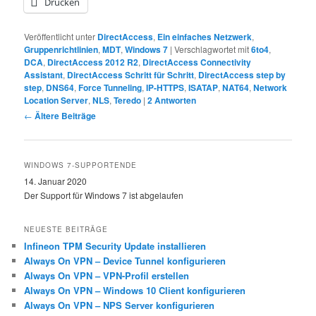
Drucken
Veröffentlicht unter
DirectAccess
,
Ein einfaches Netzwerk
,
Gruppenrichtlinien
,
MDT
,
Windows 7
|
Verschlagwortet mit
6to4
,
DCA
,
DirectAccess 2012 R2
,
DirectAccess Connectivity
Assistant
,
DirectAccess Schritt für Schritt
,
DirectAccess step by
step
,
DNS64
,
Force Tunneling
,
IP-HTTPS
,
ISATAP
,
NAT64
,
Network
Location Server
,
NLS
,
Teredo
|
2
Antworten
Beitragsnavigation
←
Ältere Beiträge
WINDOWS 7-SUPPORTENDE
14. Januar 2020
Der Support für Windows 7 ist abgelaufen
NEUESTE BEITRÄGE
Infineon TPM Security Update installieren
Always On VPN – Device Tunnel konfigurieren
Always On VPN – VPN-Profil erstellen
Always On VPN – Windows 10 Client konfigurieren
Always On VPN – NPS Server konfigurieren