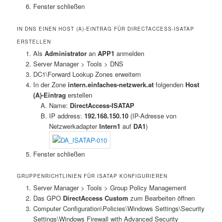
Fenster schließen
IN DNS EINEN HOST (A)-EINTRAG FÜR DIRECTACCESS-ISATAP
ERSTELLEN
Als
Administrator
an
APP1
anmelden
Server Manager > Tools > DNS
DC1\Forward Lookup Zones erweitern
In der Zone
intern.einfaches-netzwerk.at
folgenden
Host
(A)-Eintrag
erstellen
Name:
DirectAccess-ISATAP
IP address:
192.168.150.10
(IP-Adresse von
Netzwerkadapter
Intern1
auf
DA1
)
Fenster schließen
GRUPPENRICHTLINIEN FÜR ISATAP KONFIGURIEREN
Server Manager > Tools > Group Policy Management
Das GPO
DirectAccess Custom
zum Bearbeiten öffnen
Computer Configuration\Policies\Windows Settings\Security
Settings\Windows Firewall with Advanced Security