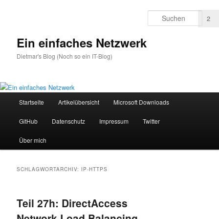
Zum
Zum
primären
sekundären
Such
2
2
Inhalt
Inhalt
springen
springen
Ein einfaches Netzwerk
Dietmar's Blog (Noch so ein IT-Blog)
Hauptmenü
Startseite
Artikelübersicht
Microsoft Downloads
GitHub
Datenschutz
Impressum
Twitter
Über mich
SCHLAGWORTARCHIV:
IP-HTTPS
Teil 27h: DirectAccess
Network Load Balancing