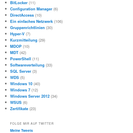
BitLocker
(11)
Configuration Manager
(6)
DirectAccess
(10)
Ein einfaches Netzwerk
(106)
Gruppenrichtlinien
(30)
Hyper-V
(7)
Kurzmitteilung
(29)
MDOP
(10)
MDT
(42)
PowerShell
(11)
Softwareverteilung
(33)
SQL Server
(3)
WDS
(5)
Windows 10
(40)
Windows 7
(12)
Windows Server 2012
(34)
WSUS
(6)
Zertifikate
(23)
FOLGE MIR AUF TWITTER
Meine Tweets