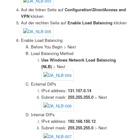
Auf der linken Seite auf
Configuration\DirectAccess and
VPN
klicken
Auf der rechten Seite auf
Enable Load Balancing
klicken
Enable Load Balancing
Before You Begin > Next
Load Balancing Method
Use Windows Network Load Balancing
(NLB)
> Next
External DIPs
IPv4 address:
131.107.0.14
Subnet mask:
255.255.255.0
> Next
Internal DIPs
IPv4 address:
192.168.150.12
Subnet mask:
255.255.255.0
> Next