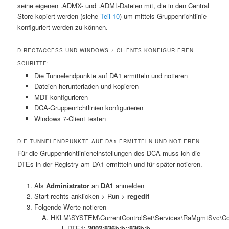
seine eigenen .ADMX- und .ADML-Dateien mit, die in den Central
Store kopiert werden (siehe
Teil 10
) um mittels Gruppenrichtlinie
konfiguriert werden zu können.
DIRECTACCESS UND WINDOWS 7-CLIENTS KONFIGURIEREN –
SCHRITTE:
Die Tunnelendpunkte auf DA1 ermitteln und notieren
Dateien herunterladen und kopieren
MDT konfigurieren
DCA-Gruppenrichtlinien konfigurieren
Windows 7-Client testen
DIE TUNNELENDPUNKTE AUF DA1 ERMITTELN UND NOTIEREN
Für die Gruppenrichtlinieneinstellungen des DCA muss ich die
DTEs in der Registry am DA1 ermitteln und für später notieren.
Als
Administrator
an
DA1
anmelden
Start rechts anklicken > Run >
regedit
Folgende Werte notieren
HKLM\SYSTEM\CurrentControlSet\Services\RaMgmtSvc\Co
DTE1:
2002:836b:b::836b:b