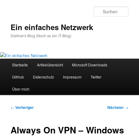
Zum
primären
Such
Inhalt
springen
Ein einfaches Netzwerk
Dietmar's Blog (Noch so ein IT-Blog)
Hauptmenü
Startseite
Artikelübersicht
Microsoft Downloads
GitHub
Datenschutz
Impressum
Twitter
Über mich
Beitragsnavigation
←
Vorheriger
Nächster
→
Always On VPN – Windows