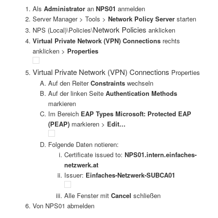
Als
Administrator
an
NPS01
anmelden
Server Manager > Tools >
Network Policy Server
starten
Network Policies
NPS (Local)\Policies\
anklicken
Virtual Private Network (VPN) Connections
rechts
anklicken >
Properties
Virtual Private Network (VPN) Connections
Properties
Auf den Reiter
Constraints
wechseln
Auf der linken Seite
Authentication Methods
markieren
Im Bereich
EAP Types Microsoft: Protected EAP
(PEAP)
markieren >
Edit…
Folgende Daten notieren:
Certificate issued to:
NPS01.intern.einfaches-
netzwerk.at
Issuer:
Einfaches-Netzwerk-SUBCA01
Alle Fenster mit
Cancel
schließen
Von NPS01 abmelden