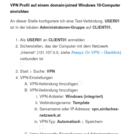
VPN Profil auf einem domain-joined Windows 10-Computer
einrichten
An dieser Stelle konfiguriere ich eine Test-Verbindung.
USER01
ist in der lokalen
Administratoren-Gruppe
auf
CLIENT01.
Als
USER01
an
CLIENT01
anmelden
Sicherstellen, das der Computer mit dem Netzwerk
„Internet“ (131.107.0.0, siehe
Always On VPN – Überblick
)
verbunden ist
Start > Suche:
VPN
VPN-Einstellungen
VPN-Verbindung hinzufügen
VPN-Verbindung hinzufügen
VPN-Anbieter:
Windows (integriert)
Verbindungsname:
Template
Servername oder IP-Adresse:
vpn.einfaches-
netzwerk.at
VPN-Typ:
Automatisch
> Speichern
Unter Verwandte Einstellungen auf Adapteroptionen