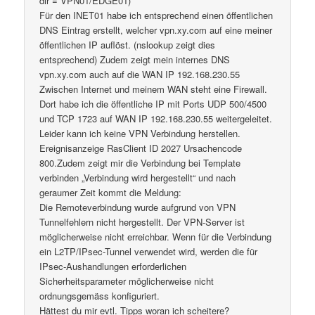
dir = VPN01/EDGE01)
Für den INET01 habe ich entsprechend einen öffentlichen
DNS Eintrag erstellt, welcher vpn.xy.com auf eine meiner
öffentlichen IP auflöst. (nslookup zeigt dies
entsprechend) Zudem zeigt mein internes DNS
vpn.xy.com auch auf die WAN IP 192.168.230.55
Zwischen Internet und meinem WAN steht eine Firewall.
Dort habe ich die öffentliche IP mit Ports UDP 500/4500
und TCP 1723 auf WAN IP 192.168.230.55 weitergeleitet.
Leider kann ich keine VPN Verbindung herstellen.
Ereignisanzeige RasClient ID 2027 Ursachencode
800.Zudem zeigt mir die Verbindung bei Template
verbinden „Verbindung wird hergestellt“ und nach
geraumer Zeit kommt die Meldung:
Die Remoteverbindung wurde aufgrund von VPN
Tunnelfehlern nicht hergestellt. Der VPN-Server ist
möglicherweise nicht erreichbar. Wenn für die Verbindung
ein L2TP/IPsec-Tunnel verwendet wird, werden die für
IPsec-Aushandlungen erforderlichen
Sicherheitsparameter möglicherweise nicht
ordnungsgemäss konfiguriert.
Hättest du mir evtl. Tipps woran ich scheitere?