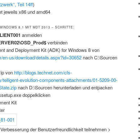
zwerk“, Teil 14ff
)
et jeweils x86 und amd64
INDOWS 8.1 MIT MDT 2013 – SCHRITTE:
LIENT001
anmelden
SERVER02\OSD_Prod$
verbinden
 and Deployment Kit (ADK) for Windows 8 von
m/en-us/download/details.aspx?id=30652
nach C:\Sourcen
zip von
http://blogs.technet.com/cfs-
y/telligent-evolution-components-attachments/01-5209-00-
tate.zip
nach D:\Sourcen herunterladen und entpacken
ksetup.exe doppelklicken
ment Kit
ter
erbesserung der Benutzerfreundlichkeit teilnehmen >