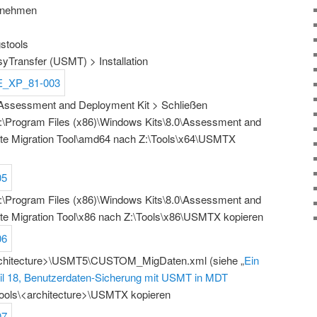
Annehmen
gstools
Transfer (USMT) > Installation
ssessment and Deployment Kit > Schließen
:\Program Files (x86)\Windows Kits\8.0\Assessment and
ate Migration Tool\amd64 nach Z:\Tools\x64\USMTX
:\Program Files (x86)\Windows Kits\8.0\Assessment and
te Migration Tool\x86 nach Z:\Tools\x86\USMTX kopieren
architecture>\USMT5\CUSTOM_MigDaten.xml (siehe „
Ein
il 18, Benutzerdaten-Sicherung mit USMT in MDT
Tools\<architecture>\USMTX kopieren