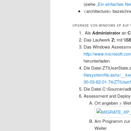
(siehe
„Ein einfaches Net
<architecture> bezeichn
UPGRADE VON WINDOWS XP AUF W
Als
Administrator
an
C
Das Laufwerk
Z:
mit
\\
Das Windows Assessment
http://www.microsoft.co
herunterladen
Die Datei ZTIUserState.
filesystemfile.ashx/__ke
00-03-62-01-74/ZTIUserS
Die Datei C:\Sourcen\ad
Assessment and Deploy
Ort angeben > Wei
Am Programm zur V
Weiter