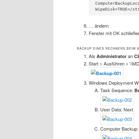
ComputerBackupLoca
WipeDisk=TRUE</st
… ändern
Fenster mit OK schließe
BACKUP EINES RECHNERS BEIM 
Als
Administrator
an
C
Start > Ausführen > \\M
Windows Deployment Wi
Task Sequence:
B
User Data: Next
Computer Backup: