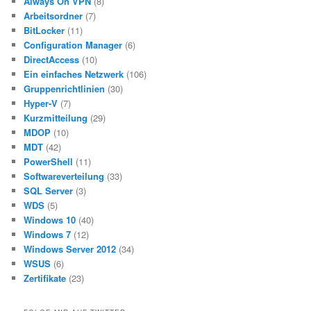
Always On VPN
(8)
Arbeitsordner
(7)
BitLocker
(11)
Configuration Manager
(6)
DirectAccess
(10)
Ein einfaches Netzwerk
(106)
Gruppenrichtlinien
(30)
Hyper-V
(7)
Kurzmitteilung
(29)
MDOP
(10)
MDT
(42)
PowerShell
(11)
Softwareverteilung
(33)
SQL Server
(3)
WDS
(5)
Windows 10
(40)
Windows 7
(12)
Windows Server 2012
(34)
WSUS
(6)
Zertifikate
(23)