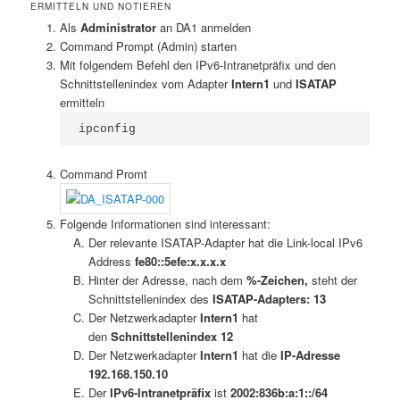
ERMITTELN UND NOTIEREN
Als
Administrator
an DA1 anmelden
Command Prompt (Admin) starten
Mit folgendem Befehl den IPv6-Intranetpräfix und den
Schnittstellenindex vom Adapter
Intern1
und
ISATAP
ermitteln
ipconfig
Command Promt
Folgende Informationen sind interessant:
Der relevante ISATAP-Adapter hat die Link-local IPv6
Address
fe80::5efe:x.x.x.x
Hinter der Adresse, nach dem
%-Zeichen,
steht der
Schnittstellenindex des
ISATAP-Adapters:
13
Der Netzwerkadapter
Intern1
hat
den
Schnittstellenindex 12
Der Netzwerkadapter
Intern1
hat die
IP-Adresse
192.168.150.10
Der
IPv6-Intranetpräfix
ist
2002:836b:a:1::/64