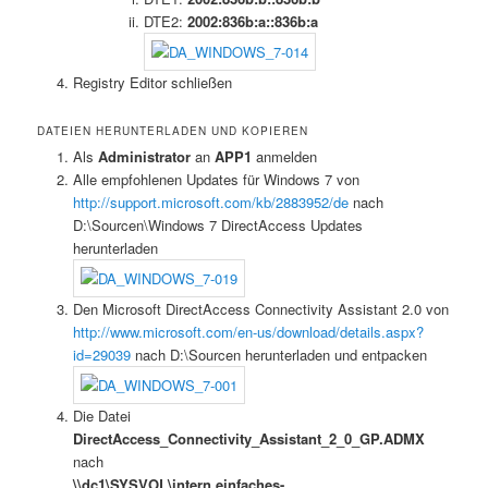
DTE2:
2002:836b:a::836b:a
Registry Editor schließen
DATEIEN HERUNTERLADEN UND KOPIEREN
Als
Administrator
an
APP1
anmelden
Alle empfohlenen Updates für Windows 7 von
http://support.microsoft.com/kb/2883952/de
nach
D:\Sourcen\Windows 7 DirectAccess Updates
herunterladen
Den Microsoft DirectAccess Connectivity Assistant 2.0 von
http://www.microsoft.com/en-us/download/details.aspx?
id=29039
nach D:\Sourcen herunterladen und entpacken
Die Datei
DirectAccess_Connectivity_Assistant_2_0_GP.ADMX
nach
\\dc1\SYSVOL\intern.einfaches-