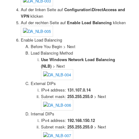
Auf der linken Seite auf
Configuration\DirectAccess and
VPN
klicken
Auf der rechten Seite auf
Enable Load Balancing
klicken
Enable Load Balancing
Before You Begin > Next
Load Balancing Method
Use Windows Network Load Balancing
(NLB)
> Next
External DIPs
IPv4 address:
131.107.0.14
Subnet mask:
255.255.255.0
> Next
Internal DIPs
IPv4 address:
192.168.150.12
Subnet mask:
255.255.255.0
> Next