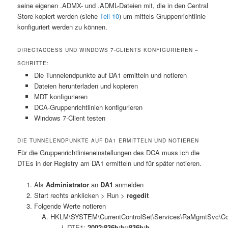
seine eigenen .ADMX- und .ADML-Dateien mit, die in den Central
Store kopiert werden (siehe
Teil 10
) um mittels Gruppenrichtlinie
konfiguriert werden zu können.
DIRECTACCESS UND WINDOWS 7-CLIENTS KONFIGURIEREN –
SCHRITTE:
Die Tunnelendpunkte auf DA1 ermitteln und notieren
Dateien herunterladen und kopieren
MDT konfigurieren
DCA-Gruppenrichtlinien konfigurieren
Windows 7-Client testen
DIE TUNNELENDPUNKTE AUF DA1 ERMITTELN UND NOTIEREN
Für die Gruppenrichtlinieneinstellungen des DCA muss ich die
DTEs in der Registry am DA1 ermitteln und für später notieren.
Als
Administrator
an
DA1
anmelden
Start rechts anklicken > Run >
regedit
Folgende Werte notieren
HKLM\SYSTEM\CurrentControlSet\Services\RaMgmtSvc\Co
DTE1:
2002:836b:b::836b:b