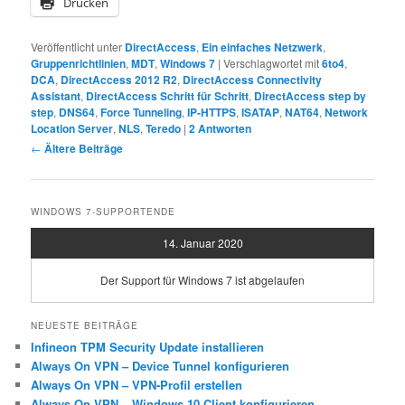
Drucken
Veröffentlicht unter
DirectAccess
,
Ein einfaches Netzwerk
,
Gruppenrichtlinien
,
MDT
,
Windows 7
|
Verschlagwortet mit
6to4
,
DCA
,
DirectAccess 2012 R2
,
DirectAccess Connectivity
Assistant
,
DirectAccess Schritt für Schritt
,
DirectAccess step by
step
,
DNS64
,
Force Tunneling
,
IP-HTTPS
,
ISATAP
,
NAT64
,
Network
Location Server
,
NLS
,
Teredo
|
2
Antworten
Beitragsnavigation
←
Ältere Beiträge
WINDOWS 7-SUPPORTENDE
14. Januar 2020
Der Support für Windows 7 ist abgelaufen
NEUESTE BEITRÄGE
Infineon TPM Security Update installieren
Always On VPN – Device Tunnel konfigurieren
Always On VPN – VPN-Profil erstellen
Always On VPN – Windows 10 Client konfigurieren