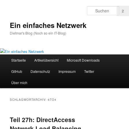
Zum
Zum
primären
sekundären
Such
2
2
Inhalt
Inhalt
springen
springen
Ein einfaches Netzwerk
Dietmar's Blog (Noch so ein IT-Blog)
Hauptmenü
Startseite
Artikelübersicht
Microsoft Downloads
GitHub
Datenschutz
Impressum
Twitter
Über mich
SCHLAGWORTARCHIV:
6TO4
Teil 27h: DirectAccess
Network Load Balancing