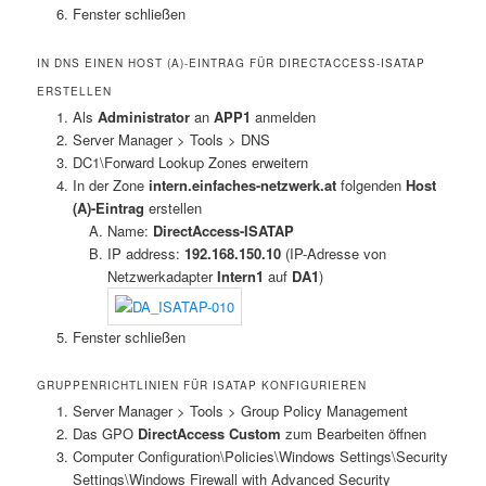
Fenster schließen
IN DNS EINEN HOST (A)-EINTRAG FÜR DIRECTACCESS-ISATAP
ERSTELLEN
Als
Administrator
an
APP1
anmelden
Server Manager > Tools > DNS
DC1\Forward Lookup Zones erweitern
In der Zone
intern.einfaches-netzwerk.at
folgenden
Host
(A)-Eintrag
erstellen
Name:
DirectAccess-ISATAP
IP address:
192.168.150.10
(IP-Adresse von
Netzwerkadapter
Intern1
auf
DA1
)
Fenster schließen
GRUPPENRICHTLINIEN FÜR ISATAP KONFIGURIEREN
Server Manager > Tools > Group Policy Management
Das GPO
DirectAccess Custom
zum Bearbeiten öffnen
Computer Configuration\Policies\Windows Settings\Security
Settings\Windows Firewall with Advanced Security