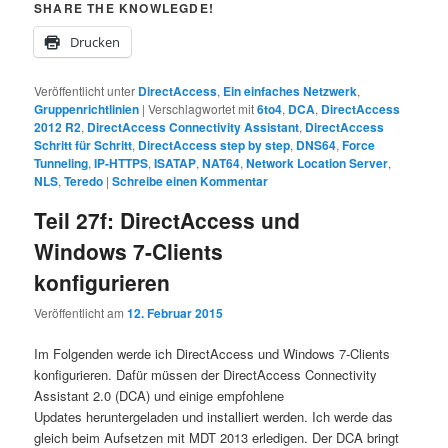
SHARE THE KNOWLEGDE!
Drucken
Veröffentlicht unter
DirectAccess
,
Ein einfaches Netzwerk
,
Gruppenrichtlinien
|
Verschlagwortet mit
6to4
,
DCA
,
DirectAccess
2012 R2
,
DirectAccess Connectivity Assistant
,
DirectAccess
Schritt für Schritt
,
DirectAccess step by step
,
DNS64
,
Force
Tunneling
,
IP-HTTPS
,
ISATAP
,
NAT64
,
Network Location Server
,
NLS
,
Teredo
|
Schreibe einen Kommentar
Teil 27f: DirectAccess und
Windows 7-Clients
konfigurieren
Veröffentlicht am
12. Februar 2015
Im Folgenden werde ich DirectAccess und Windows 7-Clients
konfigurieren. Dafür müssen der DirectAccess Connectivity
Assistant 2.0 (DCA) und einige empfohlene
Updates heruntergeladen und installiert werden. Ich werde das
gleich beim Aufsetzen mit MDT 2013 erledigen. Der DCA bringt