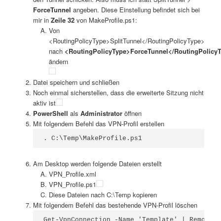
ForceTunnel
angeben. Diese Einstellung befindet sich bei
mir in
Zeile 32
von MakeProfile.ps1:
Von
<RoutingPolicyType>SplitTunnel</RoutingPolicyType>
nach
<RoutingPolicyType>ForceTunnel</RoutingPolicy
ändern
Datei speichern und schließen
Noch einmal sicherstellen, dass die erweiterte Sitzung nicht
aktiv ist
PowerShell
als
Administrator
öffnen
Mit folgendem Befehl das VPN-Profil erstellen
. C:\Temp\MakeProfile.ps1
Am Desktop werden folgende Dateien erstellt
VPN_Profile.xml
VPN_Profile.ps1
Diese Dateien nach C:\Temp kopieren
Mit folgendem Befehl das bestehende VPN-Profil löschen
Get-VpnConnection -Name 'Template' | Remove-V