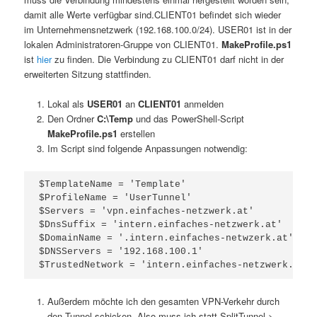
damit alle Werte verfügbar sind.
CLIENT01 befindet sich wieder
im Unternehmensnetzwerk (192.168.100.0/24). USER01 ist in der
lokalen Administratoren-Gruppe von CLIENT01.
MakeProfile.ps1
ist
hier
zu finden. Die Verbindung zu CLIENT01 darf nicht in der
erweiterten Sitzung stattfinden.
Lokal als
USER01
an
CLIENT01
anmelden
Den Ordner
C:\Temp
und das PowerShell-Script
MakeProfile.ps1
erstellen
Im Script sind folgende Anpassungen notwendig:
$TemplateName = 'Template'

$ProfileName = 'UserTunnel'

$Servers = 'vpn.einfaches-netzwerk.at'

$DnsSuffix = 'intern.einfaches-netzwerk.at'

$DomainName = '.intern.einfaches-netwzerk.at'

$DNSServers = '192.168.100.1'

Außerdem möchte ich den gesamten VPN-Verkehr durch
den Tunnel schicken. Also muss ich statt SplitTunnel >