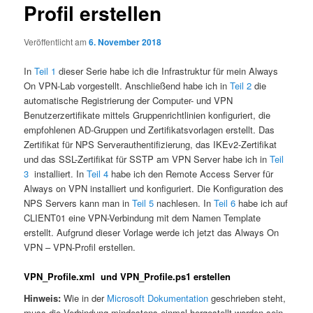
Profil erstellen
Veröffentlicht am
6. November 2018
In
Teil 1
dieser Serie habe ich die Infrastruktur für mein Always
On VPN-Lab vorgestellt. Anschließend habe ich in
Teil 2
die
automatische Registrierung der Computer- und VPN
Benutzerzertifikate mittels Gruppenrichtlinien konfiguriert, die
empfohlenen AD-Gruppen und Zertifikatsvorlagen erstellt. Das
Zertifikat für NPS Serverauthentifizierung, das IKEv2-Zertifikat
und das SSL-Zertifikat für SSTP am VPN Server habe ich in
Teil
3
installiert. In
Teil 4
habe ich den Remote Access Server für
Always on VPN installiert und konfiguriert. Die Konfiguration des
NPS Servers kann man in
Teil 5
nachlesen. In
Teil 6
habe ich auf
CLIENT01 eine VPN-Verbindung mit dem Namen Template
erstellt. Aufgrund dieser Vorlage werde ich jetzt das Always On
VPN – VPN-Profil erstellen.
VPN_Profile.xml und VPN_Profile.ps1 erstellen
Hinweis:
Wie in der
Microsoft Dokumentation
geschrieben steht,
muss die Verbindung mindestens einmal hergestellt worden sein,