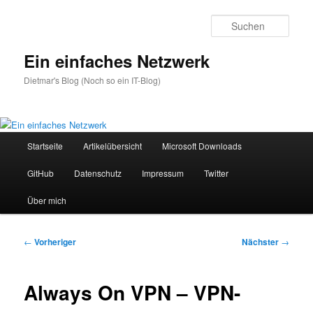
Zum
primären
Such
Inhalt
springen
Ein einfaches Netzwerk
Dietmar's Blog (Noch so ein IT-Blog)
Hauptmenü
Startseite
Artikelübersicht
Microsoft Downloads
GitHub
Datenschutz
Impressum
Twitter
Über mich
Beitragsnavigation
←
Vorheriger
Nächster
→
Always On VPN – VPN-