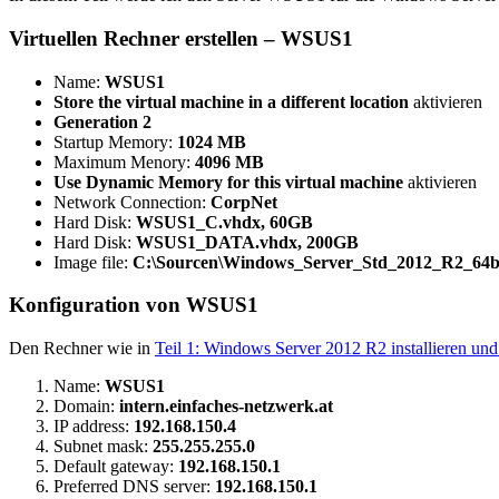
Virtuellen Rechner erstellen – WSUS1
Name:
WSUS1
Store the virtual machine in a different location
aktivieren
Generation 2
Startup Memory:
1024 MB
Maximum Menory:
4096 MB
Use Dynamic Memory for this virtual machine
aktivieren
Network Connection:
CorpNet
Hard Disk:
WSUS1_C.vhdx, 60GB
Hard Disk:
WSUS1_DATA.vhdx, 200GB
Image file:
C:\Sourcen\Windows_Server_Std_2012_R2_64bi
Konfiguration von WSUS1
Den Rechner wie in
Teil 1: Windows Server 2012 R2 installieren und
Name:
WSUS1
Domain:
intern.einfaches-netzwerk.at
IP address:
192.168.150.4
Subnet mask:
255.255.255.0
Default gateway:
192.168.150.1
Preferred DNS server:
192.168.150.1