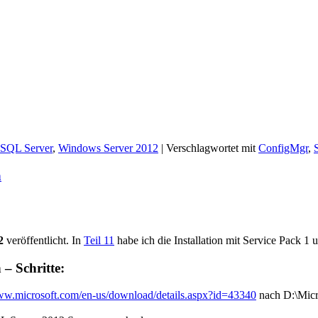
SQL Server
,
Windows Server 2012
|
Verschlagwortet mit
ConfigMgr
,
n
2
veröffentlicht. In
Teil 11
habe ich die Installation mit Service Pack 1
 – Schritte:
www.microsoft.com/en-us/download/details.aspx?id=43340
nach D:\Micr