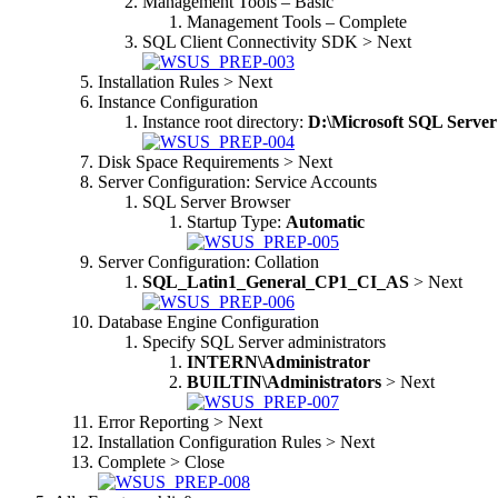
Management Tools – Basic
Management Tools – Complete
SQL Client Connectivity SDK > Next
Installation Rules > Next
Instance Configuration
Instance root directory:
D:\Microsoft SQL Server
Disk Space Requirements > Next
Server Configuration: Service Accounts
SQL Server Browser
Startup Type:
Automatic
Server Configuration: Collation
SQL_Latin1_General_CP1_CI_AS
> Next
Database Engine Configuration
Specify SQL Server administrators
INTERN\Administrator
BUILTIN\Administrators
> Next
Error Reporting > Next
Installation Configuration Rules > Next
Complete > Close