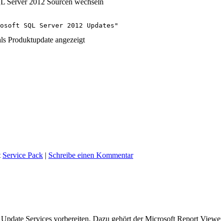
SQL Server 2012 Sourcen wechseln
osoft SQL Server 2012 Updates"
als Produktupdate angezeigt
t
Service Pack
|
Schreibe einen Kommentar
Update Services vorbereiten. Dazu gehört der Microsoft Report View