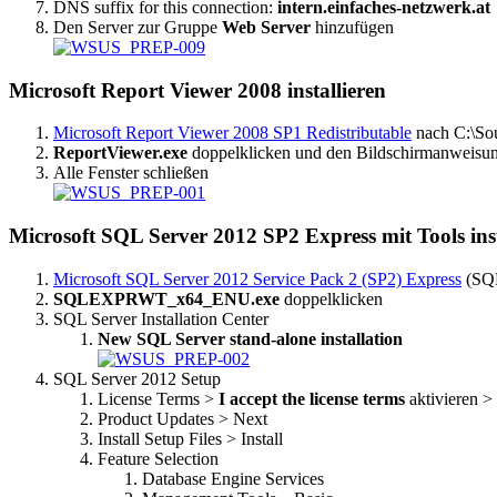
DNS suffix for this connection:
intern.einfaches-netzwerk.at
Den Server zur Gruppe
Web Server
hinzufügen
Microsoft Report Viewer 2008 installieren
Microsoft Report Viewer 2008 SP1 Redistributable
nach C:\Sou
ReportViewer.exe
doppelklicken und den Bildschirmanweisun
Alle Fenster schließen
Microsoft SQL Server 2012 SP2 Express mit Tools inst
Microsoft SQL Server 2012 Service Pack 2 (SP2) Express
(SQL
SQLEXPRWT_x64_ENU.exe
doppelklicken
SQL Server Installation Center
New SQL Server stand-alone installation
SQL Server 2012 Setup
License Terms >
I accept the license terms
aktivieren >
Product Updates > Next
Install Setup Files > Install
Feature Selection
Database Engine Services