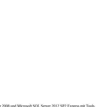
er 2008 und Microsoft SQL Server 2012 SP2 Express mit Tools.