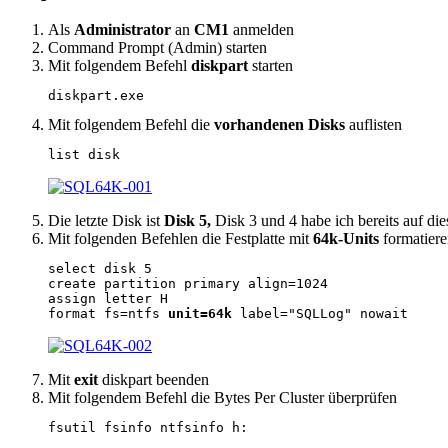
Als
Administrator
an
CM1
anmelden
Command Prompt (Admin) starten
Mit folgendem Befehl
diskpart
starten
diskpart.exe
Mit folgendem Befehl die
vorhandenen Disks
auflisten
list disk
Die letzte Disk ist
Disk 5,
Disk 3 und 4 habe ich bereits auf die
Mit folgenden Befehlen die Festplatte mit
64k-Units
formatier
select disk 5

create partition primary align=1024

assign letter H

format fs=ntfs 
unit=64k
 label="SQLLog" nowait
Mit
exit
diskpart beenden
Mit folgendem Befehl die Bytes Per Cluster überprüfen
fsutil fsinfo ntfsinfo h: