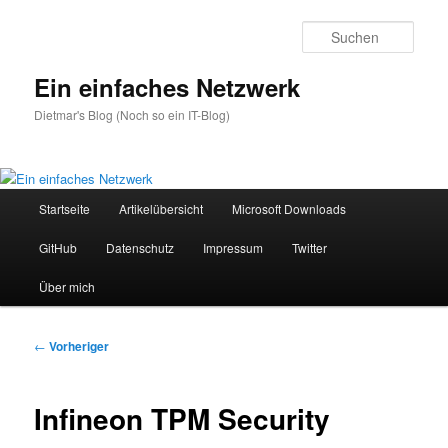
Zum
primären
Such
Inhalt
springen
Ein einfaches Netzwerk
Dietmar's Blog (Noch so ein IT-Blog)
Hauptmenü
Startseite
Artikelübersicht
Microsoft Downloads
GitHub
Datenschutz
Impressum
Twitter
Über mich
Beitragsnavigation
←
Vorheriger
Infineon TPM Security