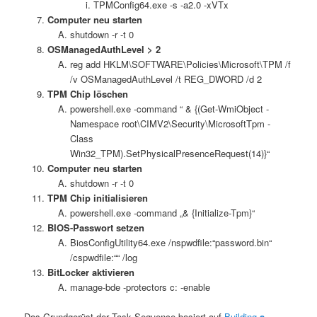
TPMConfig64.exe -s -a2.0 -xVTx
Computer neu starten
shutdown -r -t 0
OSManagedAuthLevel > 2
reg add HKLM\SOFTWARE\Policies\Microsoft\TPM /f
/v OSManagedAuthLevel /t REG_DWORD /d 2
TPM Chip löschen
powershell.exe -command “ & {(Get-WmiObject -
Namespace root\CIMV2\Security\MicrosoftTpm -
Class
Win32_TPM).SetPhysicalPresenceRequest(14)}“
Computer neu starten
shutdown -r -t 0
TPM Chip initialisieren
powershell.exe -command „& {Initialize-Tpm}“
BIOS-Passwort setzen
BiosConfigUtility64.exe /nspwdfile:“password.bin“
/cspwdfile:““ /log
BitLocker aktivieren
manage-bde -protectors c: -enable
Das Grundgerüst der Task Sequence basiert auf
Building
a