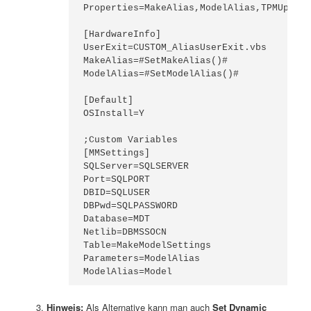
Properties=MakeAlias,ModelAlias,TPMUpdate
[HardwareInfo]

UserExit=CUSTOM_AliasUserExit.vbs

MakeAlias=#SetMakeAlias()#

ModelAlias=#SetModelAlias()#

[Default]

OSInstall=Y

;Custom Variables

[MMSettings]

SQLServer=SQLSERVER

Port=SQLPORT

DBID=SQLUSER

DBPwd=SQLPASSWORD

Database=MDT

Netlib=DBMSSOCN

Table=MakeModelSettings

Parameters=ModelAlias

ModelAlias=Model
Hinweis:
Als Alternative kann man auch
Set Dynamic