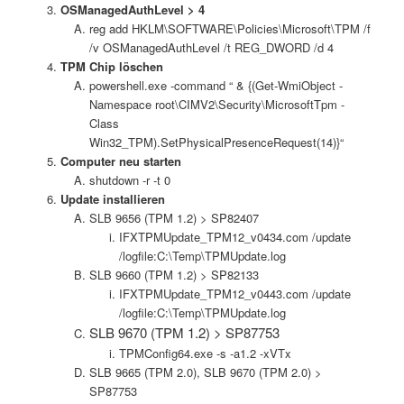
OSManagedAuthLevel > 4
reg add HKLM\SOFTWARE\Policies\Microsoft\TPM /f
/v OSManagedAuthLevel /t REG_DWORD /d 4
TPM Chip löschen
powershell.exe -command “ & {(Get-WmiObject -
Namespace root\CIMV2\Security\MicrosoftTpm -
Class
Win32_TPM).SetPhysicalPresenceRequest(14)}“
Computer neu starten
shutdown -r -t 0
Update installieren
SLB 9656 (TPM 1.2) > SP82407
IFXTPMUpdate_TPM12_v0434.com /update
/logfile:C:\Temp\TPMUpdate.log
SLB 9660 (TPM 1.2) > SP82133
IFXTPMUpdate_TPM12_v0443.com /update
/logfile:C:\Temp\TPMUpdate.log
SLB 9670 (TPM 1.2) > SP87753
TPMConfig64.exe -s -a1.2 -xVTx
SLB 9665 (TPM 2.0), SLB 9670 (TPM 2.0) >
SP87753