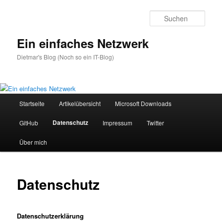
Zum
primären
Such
Inhalt
springen
Ein einfaches Netzwerk
Dietmar's Blog (Noch so ein IT-Blog)
Hauptmenü
Startseite
Artikelübersicht
Microsoft Downloads
Datenschutz
GitHub
Impressum
Twitter
Über mich
Datenschutz
Datenschutzerklärung