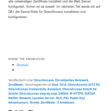
alle notwendigen Zertifikate installiert und die Web Server
konfiguriert. Schon ist es soweit: Im nächsten Teil werde ich auf
DA1 die Server-Rolle für DirectAccess installieren und
konfigurieren.
SHARE THE KNOWLEGDE!
Drucken
Veröffentlicht unter
DirectAccess
,
Ein einfaches Netzwerk
,
Zertifikate
|
Verschlagwortet mit
6to4
,
DCA
,
DirectAccess 2012 R2
,
DirectAccess Connectivity Assistant
,
DirectAccess Schritt für
Schritt
,
DirectAccess step by step
,
DNS64
,
IP-HTTPS
,
ISATAP
,
NAT64
,
Network Location Server
,
NLS
,
PKI
,
Public Key
Infrastructure
,
Teredo
,
Zertifikate
|
3
Antworten