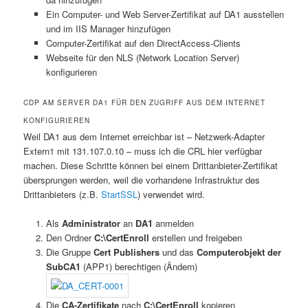
Ein Computer- und Web Server-Zertifikat auf DA1 ausstellen
und im IIS Manager hinzufügen
Computer-Zertifikat auf den DirectAccess-Clients
Webseite für den NLS (Network Location Server)
konfigurieren
CDP AM SERVER DA1 FÜR DEN ZUGRIFF AUS DEM INTERNET
KONFIGURIEREN
Weil DA1 aus dem Internet erreichbar ist – Netzwerk-Adapter
Extern1 mit 131.107.0.10 – muss ich die CRL hier verfügbar
machen. Diese Schritte können bei einem Drittanbieter-Zertifikat
übersprungen werden, weil die vorhandene Infrastruktur des
Drittanbieters (z.B.
StartSSL
) verwendet wird.
Als
Administrator
an
DA1
anmelden
Den Ordner
C:\CertEnroll
erstellen und freigeben
Die Gruppe
Cert Publishers
und das
Computerobjekt der
SubCA1
(APP1) berechtigen (Ändern)
Die
CA-Zertifikate
nach
C:\CertEnroll
kopieren