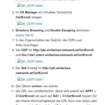
Im
IIS Manager
ein virtuelles Verzeichnis
CertEnroll
anlegen
Directory Browsing
und
Double Escaping
aktivieren
(
siehe Teil 6
)
In den Eigenschaften der SubCA1 die CDPs und
AIAs hinzufügen
Der
CDP
für
http://pki.einfaches-netzwerk.at/CertEnroll
und
file:///da1.intern.einfaches-netzwerk.at/CertEnroll
Der
AIA
-Eintrag für
http://pki.einfaches-
netzwerk.at/CertEnroll
Den Dienst
certsvc
neu starten
Die CRL neu veröffentlichen, diese wird sowohl auf
APP1 >
C:\CertEnroll
als auch auf
DA1 > C:\CertEnroll
kopiert (für
die interne Hochverfügbarkeit der CRL kann man diese zwei