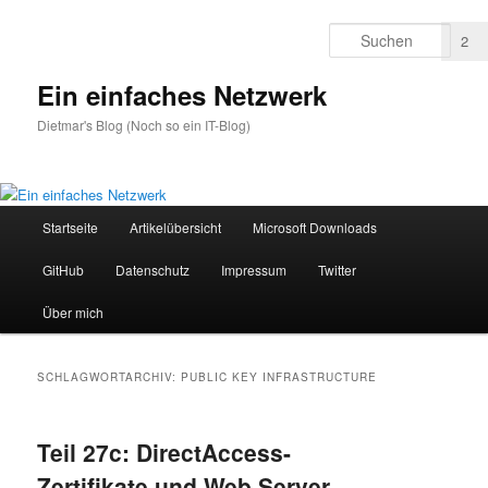
Zum
Zum
primären
sekundären
Such
3
2
Inhalt
Inhalt
springen
springen
Ein einfaches Netzwerk
Dietmar's Blog (Noch so ein IT-Blog)
Hauptmenü
Startseite
Artikelübersicht
Microsoft Downloads
GitHub
Datenschutz
Impressum
Twitter
Über mich
SCHLAGWORTARCHIV:
PUBLIC KEY INFRASTRUCTURE
Teil 27c: DirectAccess-
Zertifikate und Web Server