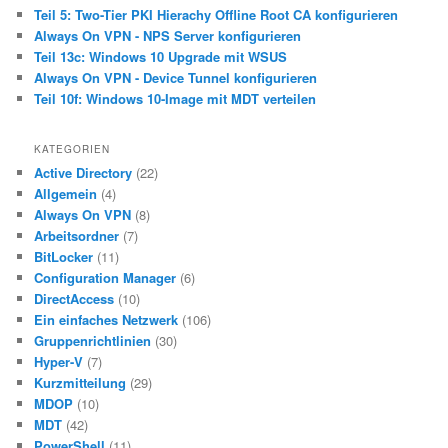
Teil 5: Two-Tier PKI Hierachy Offline Root CA konfigurieren
Always On VPN - NPS Server konfigurieren
Teil 13c: Windows 10 Upgrade mit WSUS
Always On VPN - Device Tunnel konfigurieren
Teil 10f: Windows 10-Image mit MDT verteilen
KATEGORIEN
Active Directory
(22)
Allgemein
(4)
Always On VPN
(8)
Arbeitsordner
(7)
BitLocker
(11)
Configuration Manager
(6)
DirectAccess
(10)
Ein einfaches Netzwerk
(106)
Gruppenrichtlinien
(30)
Hyper-V
(7)
Kurzmitteilung
(29)
MDOP
(10)
MDT
(42)
PowerShell
(11)