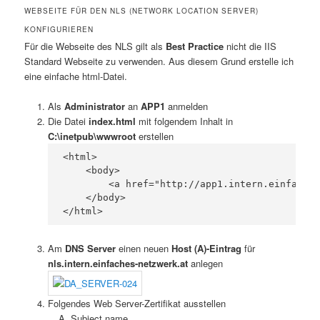
WEBSEITE FÜR DEN NLS (NETWORK LOCATION SERVER)
KONFIGURIEREN
Für die Webseite des NLS gilt als
Best Practice
nicht die IIS
Standard Webseite zu verwenden. Aus diesem Grund erstelle ich
eine einfache html-Datei.
Als
Administrator
an
APP1
anmelden
Die Datei
index.html
mit folgendem Inhalt in
C:\inetpub\wwwroot
erstellen
<html>

    <body>

        <a href="http://app1.intern.einfaches
    </body>

</html>
Am
DNS Server
einen neuen
Host (A)-Eintrag
für
nls.intern.einfaches-netzwerk.at
anlegen
Folgendes Web Server-Zertifikat ausstellen
Subject name