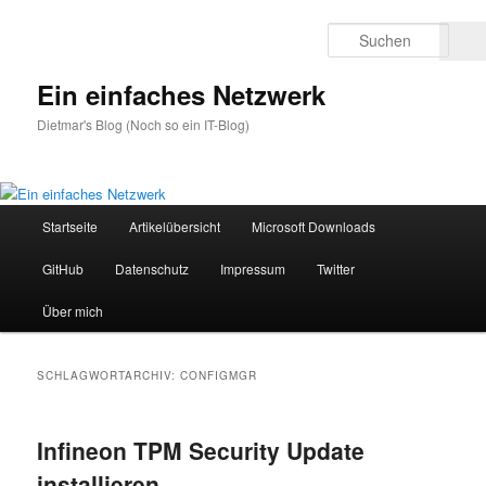
Zum
Zum
primären
sekundären
Such
2
Inhalt
Inhalt
springen
springen
Ein einfaches Netzwerk
Dietmar's Blog (Noch so ein IT-Blog)
Hauptmenü
Startseite
Artikelübersicht
Microsoft Downloads
GitHub
Datenschutz
Impressum
Twitter
Über mich
SCHLAGWORTARCHIV:
CONFIGMGR
Infineon TPM Security Update
installieren