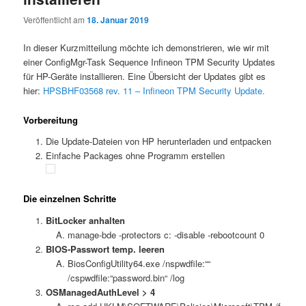
Veröffentlicht am
18. Januar 2019
In dieser Kurzmitteilung möchte ich demonstrieren, wie wir mit
einer ConfigMgr-Task Sequence Infineon TPM Security Updates
für HP-Geräte installieren. Eine Übersicht der Updates gibt es
hier:
HPSBHF03568 rev. 11 – Infineon TPM Security Update.
Vorbereitung
Die Update-Dateien von HP herunterladen und entpacken
Einfache Packages ohne Programm erstellen
Die einzelnen Schritte
BitLocker anhalten
manage-bde -protectors c: -disable -rebootcount 0
BIOS-Passwort temp. leeren
BiosConfigUtility64.exe /nspwdfile:““
/cspwdfile:“password.bin“ /log
OSManagedAuthLevel > 4