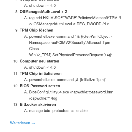
shutdown -r -t 0
OSManagedAuthLevel > 2
reg add HKLM\SOFTWARE\Policies\Microsoft\TPM /f
/v OSManagedAuthLevel /t REG_DWORD /d 2
TPM Chip löschen
powershell.exe -command “ & {(Get-WmiObject -
Namespace root\CIMV2\Security\MicrosoftTpm -
Class
Win32_TPM).SetPhysicalPresenceRequest(14)}“
Computer neu starten
shutdown -r -t 0
TPM Chip initialisieren
powershell.exe -command „& {Initialize-Tpm}“
BIOS-Passwort setzen
BiosConfigUtility64.exe /nspwdfile:“password.bin“
/cspwdfile:““ /log
BitLocker aktivieren
manage-bde -protectors c: -enable
Weiterlesen
→