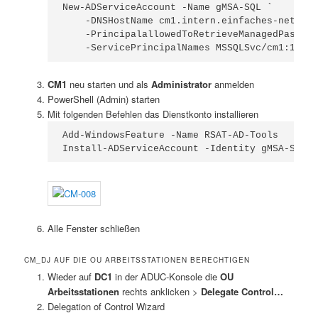
New-ADServiceAccount -Name gMSA-SQL `

    -DNSHostName cm1.intern.einfaches-netzwer
    -PrincipalallowedToRetrieveManagedPasswor
    -ServicePrincipalNames MSSQLSvc/cm1:1433,
CM1
neu starten und als
Administrator
anmelden
PowerShell (Admin) starten
Mit folgenden Befehlen das Dienstkonto installieren
Add-WindowsFeature -Name RSAT-AD-Tools

Install-ADServiceAccount -Identity gMSA-SQL
Alle Fenster schließen
CM_DJ AUF DIE OU ARBEITSSTATIONEN BERECHTIGEN
Wieder auf
DC1
in der ADUC-Konsole die
OU
Arbeitsstationen
rechts anklicken >
Delegate Control…
Delegation of Control Wizard