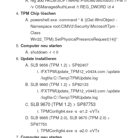
reg add HKLM\SOFTWARE\Policies\Microsoft\TPM /f
/v OSManagedAuthLevel /t REG_DWORD /d 4
TPM Chip löschen
powershell.exe -command “ & {(Get-WmiObject -
Namespace root\CIMV2\Security\MicrosoftTpm -
Class
Win32_TPM).SetPhysicalPresenceRequest(14)}“
Computer neu starten
shutdown -r -t 0
Update installieren
SLB 9656 (TPM 1.2) > SP82407
IFXTPMUpdate_TPM12_v0434.com /update
/logfile:C:\Temp\TPMUpdate.log
SLB 9660 (TPM 1.2) > SP82133
IFXTPMUpdate_TPM12_v0443.com /update
/logfile:C:\Temp\TPMUpdate.log
SLB 9670 (TPM 1.2) > SP87753
TPMConfig64.exe -s -a1.2 -xVTx
SLB 9665 (TPM 2.0), SLB 9670 (TPM 2.0) >
SP87753
TPMConfig64.exe -s -a2.0 -xVTx
Computer neu starten