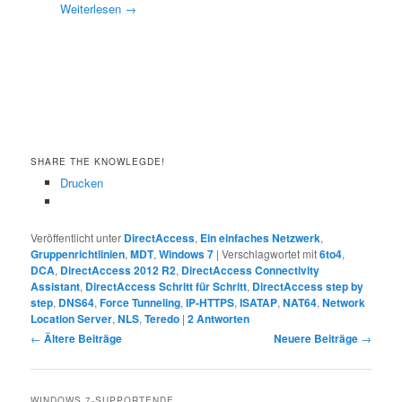
Weiterlesen
→
SHARE THE KNOWLEGDE!
Drucken
Veröffentlicht unter
DirectAccess
,
Ein einfaches Netzwerk
,
Gruppenrichtlinien
,
MDT
,
Windows 7
|
Verschlagwortet mit
6to4
,
DCA
,
DirectAccess 2012 R2
,
DirectAccess Connectivity
Assistant
,
DirectAccess Schritt für Schritt
,
DirectAccess step by
step
,
DNS64
,
Force Tunneling
,
IP-HTTPS
,
ISATAP
,
NAT64
,
Network
Location Server
,
NLS
,
Teredo
|
2
Antworten
Beitragsnavigation
←
Ältere Beiträge
Neuere Beiträge
→
WINDOWS 7-SUPPORTENDE