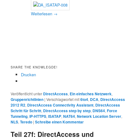
Weiterlesen
→
SHARE THE KNOWLEGDE!
Drucken
Veröffentlicht unter
DirectAccess
,
Ein einfaches Netzwerk
,
Gruppenrichtlinien
|
Verschlagwortet mit
6to4
,
DCA
,
DirectAccess
2012 R2
,
DirectAccess Connectivity Assistant
,
DirectAccess
Schritt für Schritt
,
DirectAccess step by step
,
DNS64
,
Force
Tunneling
,
IP-HTTPS
,
ISATAP
,
NAT64
,
Network Location Server
,
NLS
,
Teredo
|
Schreibe einen Kommentar
Teil 27f: DirectAccess und