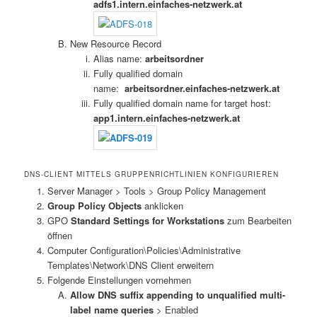
adfs1.intern.einfaches-netzwerk.at
New Resource Record
Alias name:
arbeitsordner
Fully qualified domain
name:
arbeitsordner
.einfaches-netzwerk.at
Fully qualified domain name for target host:
app1.intern.einfaches-netzwerk.at
DNS-CLIENT MITTELS GRUPPENRICHTLINIEN KONFIGURIEREN
Server Manager > Tools > Group Policy Management
Group Policy Objects
anklicken
GPO
Standard Settings for Workstations
zum Bearbeiten
öffnen
Computer Configuration\Policies\Administrative
Templates\Network\DNS Client erweitern
Folgende Einstellungen vornehmen
Allow DNS suffix appending to unqualified multi-
label name queries
> Enabled