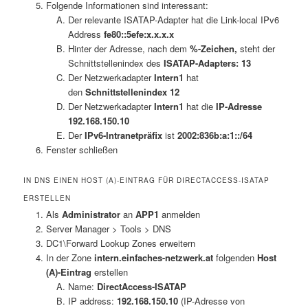
Folgende Informationen sind interessant:
Der relevante ISATAP-Adapter hat die Link-local IPv6
Address
fe80::5efe:x.x.x.x
Hinter der Adresse, nach dem
%-Zeichen,
steht der
Schnittstellenindex des
ISATAP-Adapters:
13
Der Netzwerkadapter
Intern1
hat
den
Schnittstellenindex 12
Der Netzwerkadapter
Intern1
hat die
IP-Adresse
192.168.150.10
Der
IPv6-Intranetpräfix
ist
2002:836b:a:1::/64
Fenster schließen
IN DNS EINEN HOST (A)-EINTRAG FÜR DIRECTACCESS-ISATAP
ERSTELLEN
Als
Administrator
an
APP1
anmelden
Server Manager > Tools > DNS
DC1\Forward Lookup Zones erweitern
In der Zone
intern.einfaches-netzwerk.at
folgenden
Host
(A)-Eintrag
erstellen
Name:
DirectAccess-ISATAP
IP address:
192.168.150.10
(IP-Adresse von