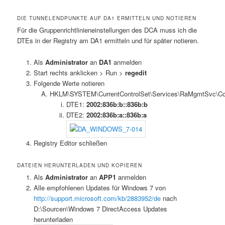
DIE TUNNELENDPUNKTE AUF DA1 ERMITTELN UND NOTIEREN
Für die Gruppenrichtlinieneinstellungen des DCA muss ich die
DTEs in der Registry am DA1 ermitteln und für später notieren.
Als
Administrator
an
DA1
anmelden
Start rechts anklicken > Run >
regedit
Folgende Werte notieren
HKLM\SYSTEM\CurrentControlSet\Services\RaMgmtSvc\Co
DTE1:
2002:836b:b::836b:b
DTE2:
2002:836b:a::836b:a
Registry Editor schließen
DATEIEN HERUNTERLADEN UND KOPIEREN
Als
Administrator
an
APP1
anmelden
Alle empfohlenen Updates für Windows 7 von
http://support.microsoft.com/kb/2883952/de
nach
D:\Sourcen\Windows 7 DirectAccess Updates
herunterladen