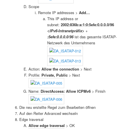
Scope
Remote IP addresses >
Add…
This IP address or
subnet:
2002:836b:a:1:0:5efe:0.0.0.0/96
<IPv6-Intranetpräfix>
+
:5efe:0.0.0.0/96
ist das gesamte ISATAP-
Netzwerk des Unternehmens
Action:
Allow the connection
> Next
Profile:
Private, Public
> Next
Name:
DirectAccess: Allow ICPMv6
> Finish
Die neu erstellte Regel zum Bearbeiten öffnen
Auf den Reiter Advanced wechseln
Edge traversal
Allow edge traversal
> OK