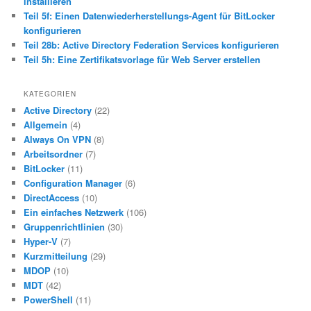
installieren
Teil 5f: Einen Datenwiederherstellungs-Agent für BitLocker
konfigurieren
Teil 28b: Active Directory Federation Services konfigurieren
Teil 5h: Eine Zertifikatsvorlage für Web Server erstellen
KATEGORIEN
Active Directory
(22)
Allgemein
(4)
Always On VPN
(8)
Arbeitsordner
(7)
BitLocker
(11)
Configuration Manager
(6)
DirectAccess
(10)
Ein einfaches Netzwerk
(106)
Gruppenrichtlinien
(30)
Hyper-V
(7)
Kurzmitteilung
(29)
MDOP
(10)
MDT
(42)
PowerShell
(11)