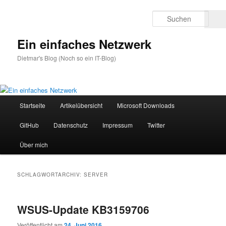
Zum
Zum
primären
sekundären
Such
Inhalt
Inhalt
springen
springen
Ein einfaches Netzwerk
Dietmar's Blog (Noch so ein IT-Blog)
Hauptmenü
Startseite
Artikelübersicht
Microsoft Downloads
GitHub
Datenschutz
Impressum
Twitter
Über mich
SCHLAGWORTARCHIV:
SERVER
WSUS-Update KB3159706
Veröffentlicht am
24. Juni 2016