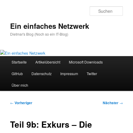
Zum
primären
Such
Inhalt
springen
Ein einfaches Netzwerk
Dietmar's Blog (Noch so ein IT-Blog)
Hauptmenü
Startseite
Artikelübersicht
Microsoft Downloads
GitHub
Datenschutz
Impressum
Twitter
Über mich
Beitragsnavigation
←
Vorheriger
Nächster
→
Teil 9b: Exkurs – Die