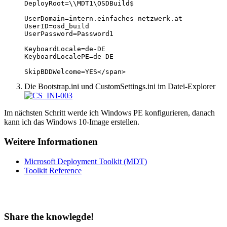
DeployRoot=\\MDT1\OSDBuild$

UserDomain=intern.einfaches-netzwerk.at

UserID=osd_build

UserPassword=Password1

KeyboardLocale=de-DE

KeyboardLocalePE=de-DE

SkipBDDWelcome=YES</span>
Die Bootstrap.ini und CustomSettings.ini im Datei-Explorer
Im nächsten Schritt werde ich Windows PE konfigurieren, danach
kann ich das Windows 10-Image erstellen.
Weitere Informationen
Microsoft Deployment Toolkit (MDT)
Toolkit Reference
Share the knowlegde!