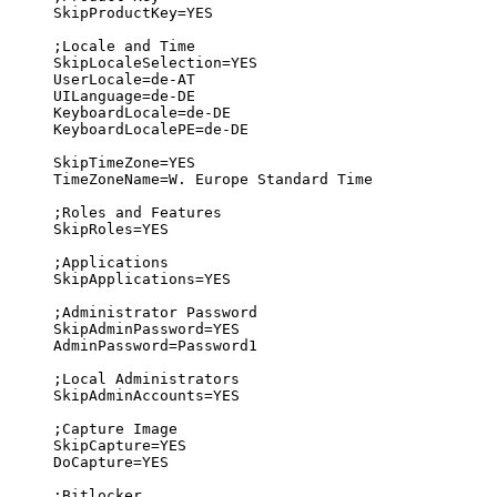
SkipProductKey=YES

;Locale and Time

SkipLocaleSelection=YES

UserLocale=de-AT

UILanguage=de-DE

KeyboardLocale=de-DE

KeyboardLocalePE=de-DE

SkipTimeZone=YES

TimeZoneName=W. Europe Standard Time

;Roles and Features

SkipRoles=YES

;Applications

SkipApplications=YES

;Administrator Password

SkipAdminPassword=YES

AdminPassword=Password1

;Local Administrators

SkipAdminAccounts=YES

;Capture Image

SkipCapture=YES

DoCapture=YES

;Bitlocker
