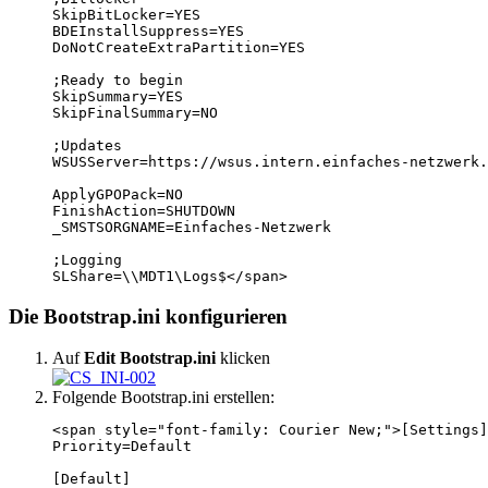
SkipBitLocker=YES

BDEInstallSuppress=YES

DoNotCreateExtraPartition=YES

;Ready to begin

SkipSummary=YES

SkipFinalSummary=NO

;Updates

WSUSServer=https://wsus.intern.einfaches-netzwerk.
ApplyGPOPack=NO

FinishAction=SHUTDOWN

_SMSTSORGNAME=Einfaches-Netzwerk

;Logging

SLShare=\\MDT1\Logs$</span>
Die Bootstrap.ini konfigurieren
Auf
Edit Bootstrap.ini
klicken
Folgende Bootstrap.ini erstellen:
<span style="font-family: Courier New;">[Settings]

Priority=Default

[Default]
