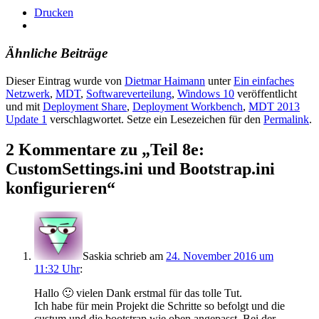
Drucken
Ähnliche Beiträge
Dieser Eintrag wurde von
Dietmar Haimann
unter
Ein einfaches
Netzwerk
,
MDT
,
Softwareverteilung
,
Windows 10
veröffentlicht
und mit
Deployment Share
,
Deployment Workbench
,
MDT 2013
Update 1
verschlagwortet. Setze ein Lesezeichen für den
Permalink
.
2 Kommentare zu „
Teil 8e:
CustomSettings.ini und Bootstrap.ini
konfigurieren
“
Saskia
schrieb
am
24. November 2016 um
11:32 Uhr
:
Hallo 🙂 vielen Dank erstmal für das tolle Tut.
Ich habe für mein Projekt die Schritte so befolgt und die
custum und die bootstrap wie oben angepasst. Bei der