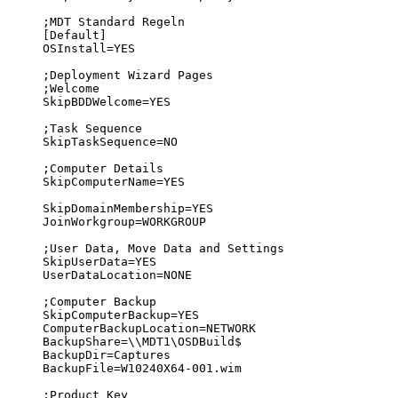
;MDT Standard Regeln

[Default]

OSInstall=YES

;Deployment Wizard Pages

;Welcome

SkipBDDWelcome=YES

;Task Sequence

SkipTaskSequence=NO

;Computer Details

SkipComputerName=YES

SkipDomainMembership=YES

JoinWorkgroup=WORKGROUP

;User Data, Move Data and Settings

SkipUserData=YES

UserDataLocation=NONE

;Computer Backup

SkipComputerBackup=YES

ComputerBackupLocation=NETWORK

BackupShare=\\MDT1\OSDBuild$

BackupDir=Captures

BackupFile=W10240X64-001.wim

;Product Key
