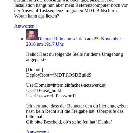
Installation hängt nun aber mein Referenzcomputer noch vor
der Auswahl Tasksequenz im grauen MDT-Bildschirm.
Woran kann das liegen?
Antworten
↓
Dietmar Haimann
schrieb
am
25. November
2016 um 19:17 Uhr
:
Hallo! Hast du folgende Stelle für deine Umgebung
angepasst?
[Default]
DeployRoot=\\MDT1\OSDBuild$
UserDomain=intern.einfaches-netzwerk.at
UserID=osd_build
UserPassword=Password1
Ich vermute, dass der Benutzer den du hier angegeben
hast, kein Recht auf die Freigabe hat. Überprüfe das
bitte mal!
Gib bitte Bescheid, ob’s geholfen hat! Danke!
Antworten
↓