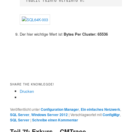
fsutil fsinfo ntfsinfo h:
Der hier wichtige Wert ist
Bytes Per Cluster: 65536
SHARE THE KNOWLEGDE!
Drucken
Veröffentlicht unter
Configuration Manager
,
Ein einfaches Netzwerk
,
SQL Server
,
Windows Server 2012
|
Verschlagwortet mit
ConfigMgr
,
SQL Server
|
Schreibe einen Kommentar
Teil 7f: Exkurs – CMTrace