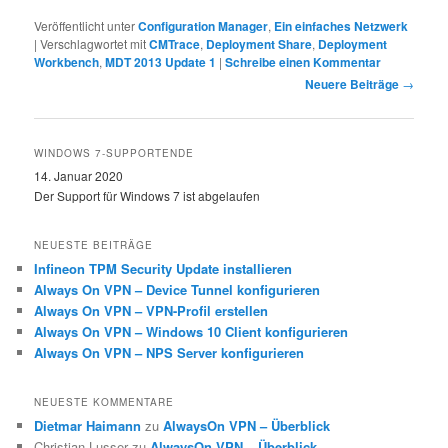
Veröffentlicht unter
Configuration Manager
,
Ein einfaches Netzwerk
|
Verschlagwortet mit
CMTrace
,
Deployment Share
,
Deployment
Workbench
,
MDT 2013 Update 1
|
Schreibe einen Kommentar
Beitragsnavigation
Neuere Beiträge
→
WINDOWS 7-SUPPORTENDE
14. Januar 2020
Der Support für Windows 7 ist abgelaufen
NEUESTE BEITRÄGE
Infineon TPM Security Update installieren
Always On VPN – Device Tunnel konfigurieren
Always On VPN – VPN-Profil erstellen
Always On VPN – Windows 10 Client konfigurieren
Always On VPN – NPS Server konfigurieren
NEUESTE KOMMENTARE
Dietmar Haimann
zu
AlwaysOn VPN – Überblick
Christian Lusser
zu
AlwaysOn VPN – Überblick