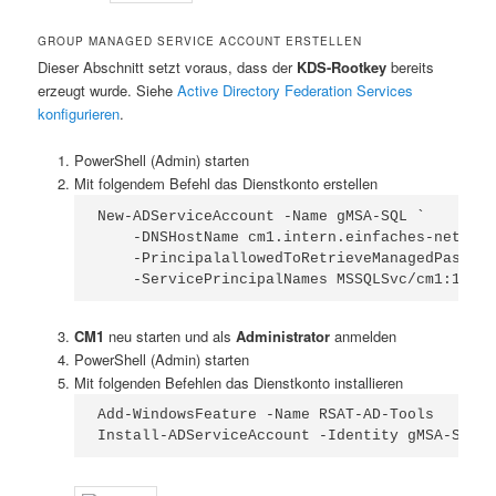
GROUP MANAGED SERVICE ACCOUNT ERSTELLEN
Dieser Abschnitt setzt voraus, dass der
KDS-Rootkey
bereits
erzeugt wurde. Siehe
Active Directory Federation Services
konfigurieren
.
PowerShell (Admin) starten
Mit folgendem Befehl das Dienstkonto erstellen
New-ADServiceAccount -Name gMSA-SQL `

    -DNSHostName cm1.intern.einfaches-netzwer
    -PrincipalallowedToRetrieveManagedPasswor
    -ServicePrincipalNames MSSQLSvc/cm1:1433,
CM1
neu starten und als
Administrator
anmelden
PowerShell (Admin) starten
Mit folgenden Befehlen das Dienstkonto installieren
Add-WindowsFeature -Name RSAT-AD-Tools

Install-ADServiceAccount -Identity gMSA-SQL