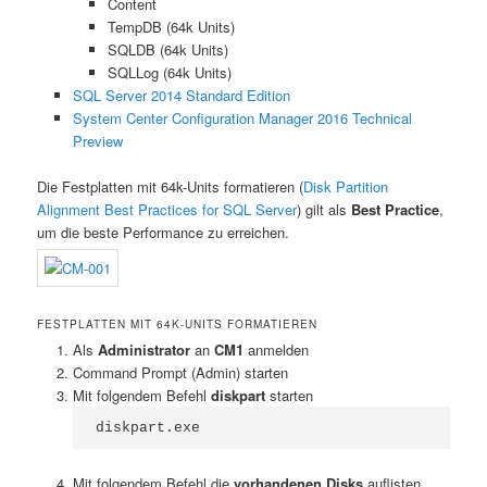
Content
TempDB (64k Units)
SQLDB (64k Units)
SQLLog (64k Units)
SQL Server 2014 Standard Edition
System Center Configuration Manager 2016 Technical
Preview
Die Festplatten mit 64k-Units formatieren (
Disk Partition
Alignment Best Practices for SQL Server
) gilt als
Best Practice
,
um die beste Performance zu erreichen.
FESTPLATTEN MIT 64K-UNITS FORMATIEREN
Als
Administrator
an
CM1
anmelden
Command Prompt (Admin) starten
Mit folgendem Befehl
diskpart
starten
diskpart.exe
Mit folgendem Befehl die
vorhandenen Disks
auflisten