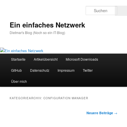
Zum
Zum
primären
sekundären
Such
Inhalt
Inhalt
springen
springen
Ein einfaches Netzwerk
Dietmar's Blog (Noch so ein IT-Blog)
Hauptmenü
Startseite
Artikelübersicht
Microsoft Downloads
GitHub
Datenschutz
Impressum
Twitter
Über mich
KATEGORIEARCHIV:
CONFIGURATION MANAGER
Beitragsnavigation
Neuere Beiträge
→