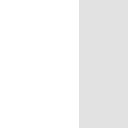
------
