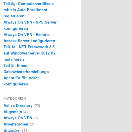
Teil 5g: Computerzertifikate
mittels Auto-Enrollment
registrieren
Always On VPN - NPS Server
anagement]</strong>

konfigurieren
Always On VPN - Remote
Access Server konfigurieren
Teil 1a: .NET Framework 3.5
auf Windows Server 2012 R2
installieren
Teil 5f: Einen
Datenwiederherstellungs-
Agent für BitLocker
konfigurieren
KATEGORIEN
Active Directory
(22)
Allgemein
(4)
Always On VPN
(8)
Arbeitsordner
(7)
BitLocker
(11)