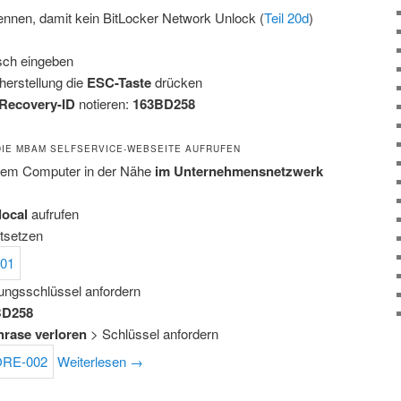
nen, damit kein BitLocker Network Unlock (
Teil 20d
)
lsch eingeben
herstellung die
ESC-Taste
drücken
Recovery-ID
notieren:
163BD258
DIE MBAM SELFSERVICE-WEBSEITE AUFRUFEN
inem Computer in der Nähe
im Unternehmensnetzwerk
local
aufrufen
rtsetzen
lungsschlüssel anfordern
BD258
rase verloren
> Schlüssel anfordern
Weiterlesen
→