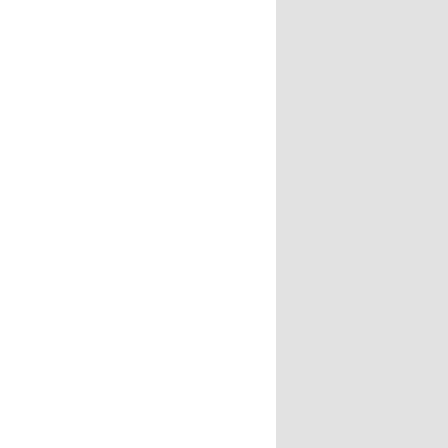
------
