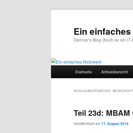
Zum
Zum
primären
sekundären
Inhalt
Inhalt
Ein einfaches
springen
springen
Dietmar's Blog (Noch so ein IT-
Hauptmenü
Startseite
Artikelübersicht
SCHLAGWORTARCHIV:
MICROSOFT
Teil 23d: MBAM 
Veröffentlicht am
11. August 2014