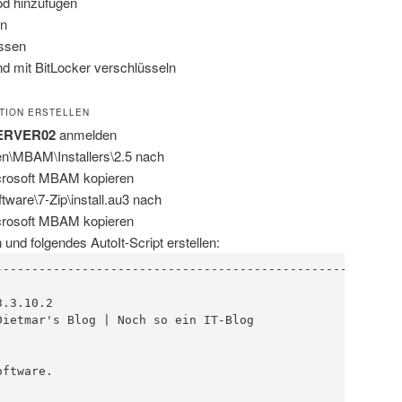
d hinzufügen
n
assen
 mit BitLocker verschlüsseln
ATION ERSTELLEN
ERVER02
anmelden
en\MBAM\Installers\2.5 nach
crosoft MBAM kopieren
tware\7-Zip\install.au3 nach
crosoft MBAM kopieren
und folgendes AutoIt-Script erstellen:
---------------------------------------------------------
.3.10.2

ietmar's Blog | Noch so ein IT-Blog
