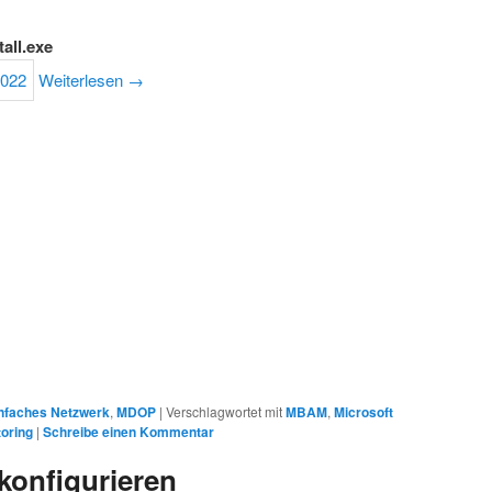
tall.exe
Weiterlesen
→
infaches Netzwerk
,
MDOP
|
Verschlagwortet mit
MBAM
,
Microsoft
toring
|
Schreibe einen Kommentar
konfigurieren