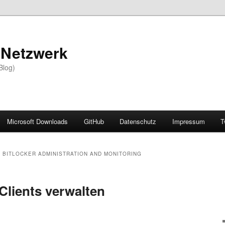
 Netzwerk
Blog)
Microsoft Downloads
GitHub
Datenschutz
Impressum
T
 BITLOCKER ADMINISTRATION AND MONITORING
Clients verwalten