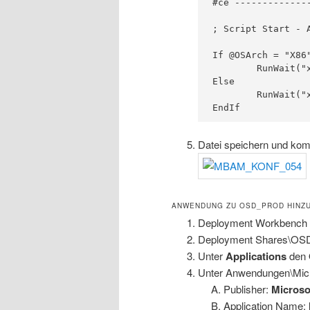
#ce -------------
; Script Start - A
If @OSArch = "X86"
	RunWait("x86\MbamClientSetup.exe /q")

Else

	RunWait("x64\MbamClientSetup.exe /q")

Datei speichern und komp
ANWENDUNG ZU OSD_PROD HINZ
Deployment Workbench 
Deployment Shares\OSD 
Unter
Applications
den 
Unter Anwendungen\Micro
Publisher:
Microso
Application Name: