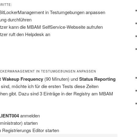
RITTE:
PBitLockerManagement in Testumgebungen anpassen
lung durchführen
utzer kann die MBAM SelfService-Webseite aufrufen
tzer ruft den Helpdesk an
LOCKERMANAGEMENT IN TESTUMGEBUNGEN ANPASSEN
t Wakeup Frequency
(90 Minuten) und
Status Reporting
sind, möchte ich für die ersten Tests diese Zeiten
hen gibt. Dazu sind 3 Einträge in der Registry am MBAM
LIENT004
anmelden
inistrator) starten
 Registrierungs Editor starten