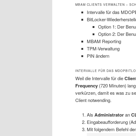
MBAM CLIENTS VERWALTEN – SCH
Intervalle für das MDO
BitLocker-Wiederherstel
Option 1: Der Ben
Option 2: Der Benu
MBAM Reporting
TPM-Verwaltung
PIN ändern
INTERVALLE FÜR DAS MDOPBIT
Weil die Intervalle für die
Clien
Frequency
(720 Minuten) lang 
verkürzen, damit es was zu se
Client notwending.
Als
Administrator
an
C
Eingabeaufforderung (Adm
Mit folgendem Befehl den