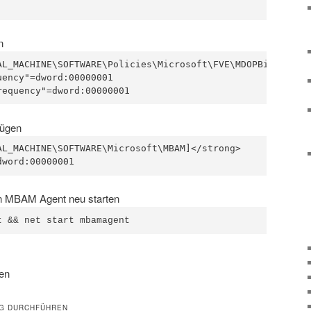
n
AL_MACHINE\SOFTWARE\Policies\Microsoft\FVE\MDOPBitLockerM
ency"=dword:00000001

requency"=dword:00000001
fügen
AL_MACHINE\SOFTWARE\Microsoft\MBAM]</strong> 

en MBAM Agent neu starten
t && net start mbamagent
en
G DURCHFÜHREN