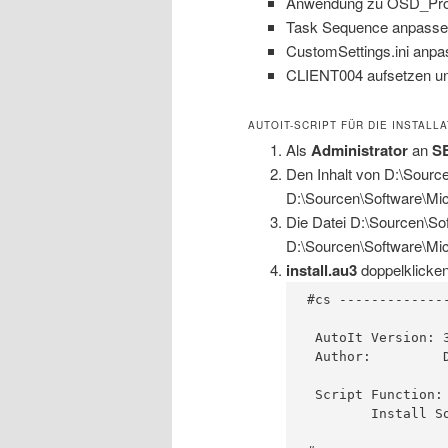
Anwendung zu OSD_Pro
Task Sequence anpasse
CustomSettings.ini anp
CLIENT004 aufsetzen und
AUTOIT-SCRIPT FÜR DIE INSTALL
Als
Administrator
an
S
Den Inhalt von D:\Sourc
D:\Sourcen\Software\Mi
Die Datei D:\Sourcen\Sof
D:\Sourcen\Software\Mi
install.au3
doppelklicken 
#cs -------------
 AutoIt Version: 3
 Author:         D
 Script Function:

	Install Software.
