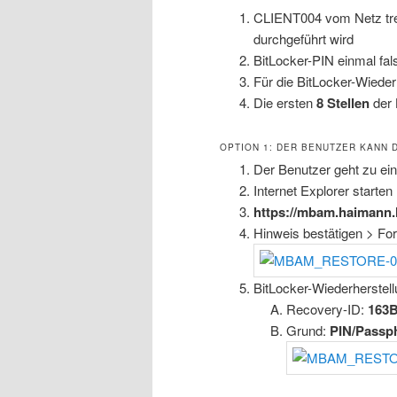
CLIENT004 vom Netz tren
durchgeführt wird
BitLocker-PIN einmal fa
Für die BitLocker-Wieder
Die ersten
8 Stellen
der
OPTION 1: DER BENUTZER KANN 
Der Benutzer geht zu e
Internet Explorer starten
https://mbam.haimann.
Hinweis bestätigen > Fo
BitLocker-Wiederherstel
Recovery-ID:
163
Grund:
PIN/Passph