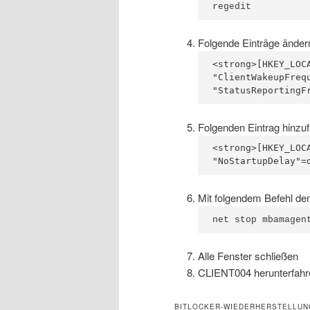
regedit
Folgende Einträge änder
<strong>[HKEY_LOC
"ClientWakeupFrequ
"StatusReportingF
Folgenden Eintrag hinzu
<strong>[HKEY_LOC
Mit folgendem Befehl d
net stop mbamagen
Alle Fenster schließen
CLIENT004 herunterfahr
BITLOCKER-WIEDERHERSTELLUN