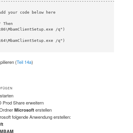
---------------------------------------------------------
dd your code below here

 Then

ilieren (
Teil 14a
)
UFÜGEN
starten
Prod Share erweitern
Ordner
Microsoft
erstellen
soft folgende Anwendung erstellen:
ft
MBAM