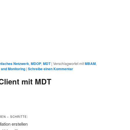
infaches Netzwerk
,
MDOP
,
MDT
|
Verschlagwortet mit
MBAM
,
 and Monitoring
|
Schreibe einen Kommentar
Client mit MDT
REN – SCHRITTE:
llation erstellen