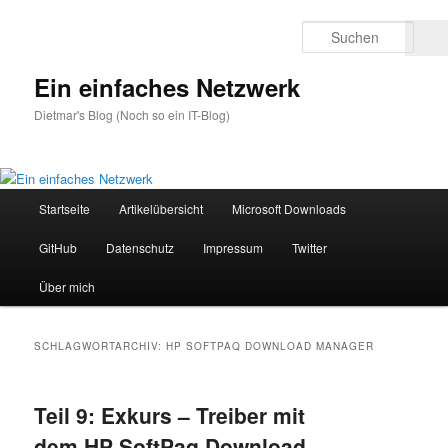
Zum
Zum
primären
sekundären
Such
Inhalt
Inhalt
springen
springen
Ein einfaches Netzwerk
Dietmar's Blog (Noch so ein IT-Blog)
Hauptmenü
Startseite
Artikelübersicht
Microsoft Downloads
GitHub
Datenschutz
Impressum
Twitter
Über mich
SCHLAGWORTARCHIV:
HP SOFTPAQ DOWNLOAD MANAGER
Teil 9: Exkurs – Treiber mit
dem HP SoftPaq Download