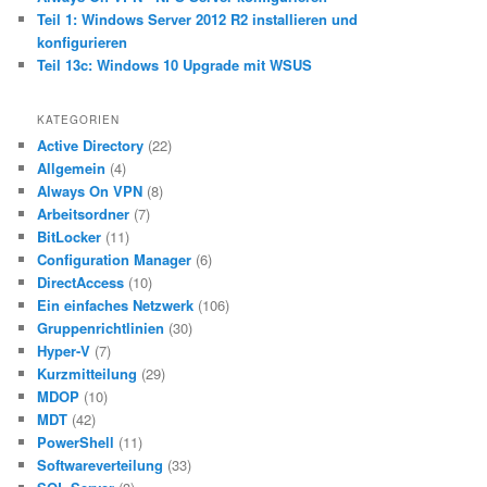
Teil 1: Windows Server 2012 R2 installieren und
konfigurieren
Teil 13c: Windows 10 Upgrade mit WSUS
KATEGORIEN
Active Directory
(22)
Allgemein
(4)
Always On VPN
(8)
Arbeitsordner
(7)
BitLocker
(11)
Configuration Manager
(6)
DirectAccess
(10)
Ein einfaches Netzwerk
(106)
Gruppenrichtlinien
(30)
Hyper-V
(7)
Kurzmitteilung
(29)
MDOP
(10)
MDT
(42)
PowerShell
(11)
Softwareverteilung
(33)