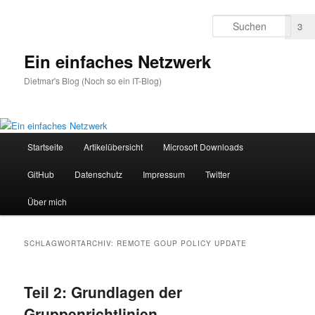
Zum
Zum
primären
sekundären
Such
3
Inhalt
Inhalt
springen
springen
Ein einfaches Netzwerk
Dietmar's Blog (Noch so ein IT-Blog)
Hauptmenü
Startseite
Artikelübersicht
Microsoft Downloads
GitHub
Datenschutz
Impressum
Twitter
Über mich
SCHLAGWORTARCHIV:
REMOTE GOUP POLICY UPDATE
Teil 2: Grundlagen der
Gruppenrichtlinien