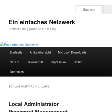
Zum
Zum
primären
sekundären
Such
Inhalt
Inhalt
springen
springen
Ein einfaches Netzwerk
Dietmar's Blog (Noch so ein IT-Blog)
Hauptmenü
Startseite
Artikelübersicht
Microsoft Downloads
GitHub
Datenschutz
Impressum
Twitter
Über mich
SCHLAGWORTARCHIV:
LAPS
Local Administrator
Password Management