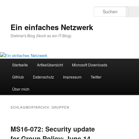
Zum
Zum
primären
sekundären
Such
Inhalt
Inhalt
springen
springen
Ein einfaches Netzwerk
Dietmar's Blog (Noch so ein IT-Blog)
Hauptmenü
Startseite
Artikelübersicht
Microsoft Downloads
GitHub
Datenschutz
Impressum
Twitter
Über mich
SCHLAGWORTARCHIV:
GRUPPEN
MS16-072: Security update
for Group Policy: June 14,