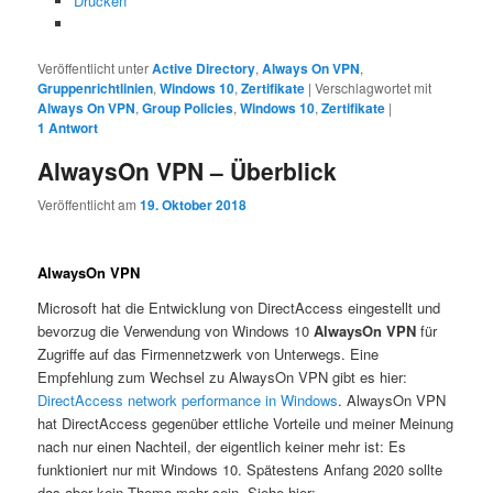
Drucken
Veröffentlicht unter
Active Directory
,
Always On VPN
,
Gruppenrichtlinien
,
Windows 10
,
Zertifikate
|
Verschlagwortet mit
Always On VPN
,
Group Policies
,
Windows 10
,
Zertifikate
|
1
Antwort
AlwaysOn VPN – Überblick
Veröffentlicht am
19. Oktober 2018
AlwaysOn VPN
Microsoft hat die Entwicklung von DirectAccess eingestellt und
bevorzug die Verwendung von Windows 10
AlwaysOn VPN
für
Zugriffe auf das Firmennetzwerk von Unterwegs. Eine
Empfehlung zum Wechsel zu AlwaysOn VPN gibt es hier:
DirectAccess network performance in Windows
. AlwaysOn VPN
hat DirectAccess gegenüber ettliche Vorteile und meiner Meinung
nach nur einen Nachteil, der eigentlich keiner mehr ist: Es
funktioniert nur mit Windows 10. Spätestens Anfang 2020 sollte
das aber kein Thema mehr sein. Siehe hier: