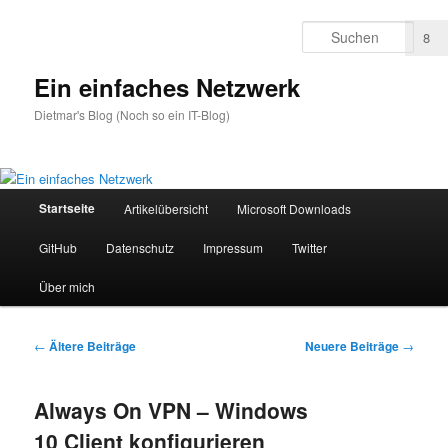
Zum
Zum
primären
sekundären
Such
4
3
8
Inhalt
Inhalt
springen
springen
Ein einfaches Netzwerk
Dietmar's Blog (Noch so ein IT-Blog)
Hauptmenü
Startseite
Artikelübersicht
Microsoft Downloads
GitHub
Datenschutz
Impressum
Twitter
Über mich
Beitragsnavigation
←
Ältere Beiträge
Neuere Beiträge
→
Always On VPN – Windows
10 Client konfigurieren