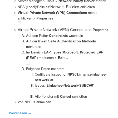
Server Manager > Tools >
Network Policy Server
starten
Network Policies
NPS (Local)\Policies\
anklicken
Virtual Private Network (VPN) Connections
rechts
anklicken >
Properties
Virtual Private Network (VPN) Connections
Properties
Auf den Reiter
Constraints
wechseln
Auf der linken Seite
Authentication Methods
markieren
Im Bereich
EAP Types Microsoft: Protected EAP
(PEAP)
markieren >
Edit…
Folgende Daten notieren:
Certificate issued to:
NPS01.intern.einfaches-
netzwerk.at
Issuer:
Einfaches-Netzwerk-SUBCA01
Alle Fenster mit
Cancel
schließen
Von NPS01 abmelden
Weiterlesen
→