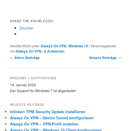
SHARE THE KNOWLEGDE!
Drucken
Veröffentlicht unter
Always On VPN
,
Windows 10
|
Verschlagwortet
mit
Always On VPN
|
8
Antworten
Beitragsnavigation
←
Ältere Beiträge
Neuere Beiträge
→
WINDOWS 7-SUPPORTENDE
14. Januar 2020
Der Support für Windows 7 ist abgelaufen
NEUESTE BEITRÄGE
Infineon TPM Security Update installieren
Always On VPN – Device Tunnel konfigurieren
Always On VPN – VPN-Profil erstellen
Always On VPN – Windows 10 Client konfigurieren