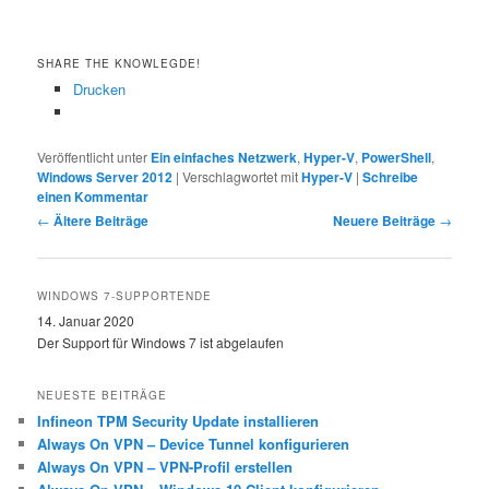
SHARE THE KNOWLEGDE!
Drucken
Veröffentlicht unter
Ein einfaches Netzwerk
,
Hyper-V
,
PowerShell
,
Windows Server 2012
|
Verschlagwortet mit
Hyper-V
|
Schreibe
einen Kommentar
Beitragsnavigation
←
Ältere Beiträge
Neuere Beiträge
→
WINDOWS 7-SUPPORTENDE
14. Januar 2020
Der Support für Windows 7 ist abgelaufen
NEUESTE BEITRÄGE
Infineon TPM Security Update installieren
Always On VPN – Device Tunnel konfigurieren
Always On VPN – VPN-Profil erstellen