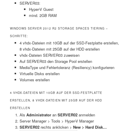
SERVER03:
Hyper-V Guest
mind. 2GB RAM
WINDOWS SERVER 2012 R2 STORAGE SPACES TIERING –
SCHRITTE:
4 vhdx-Dateien mit 10GB auf der SSD-Festplatte erstellen,
8 vhdx-Dateien mit 25GB auf der HDD erstellen
vhdx-Dateien SERVER03 zuweisen
Auf SERVER03 den Storage Pool erstellen
MediaType und Fehlertoleranz (Resiliency) konfigurieren
Virtuelle Disks erstellen
Volumes erstellen
4 VHDX-DATEIEN MIT 10GB AUF DER SSD-FESTPLATTE
ERSTELLEN, 8 VHDX-DATEIEN MIT 25GB AUF DER HDD
ERSTELLEN
Als
Administrator
an
SERVER02
anmelden
Server Manager > Tools > Hyper-V Manager
SERVER02
rechts anklicken >
New > Hard Disk…