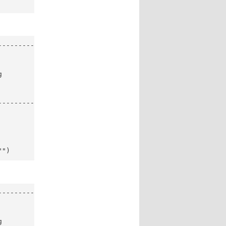
-----------



-----------

"")
-----------


