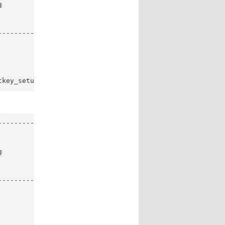


-----------

tkey_setup.log REBOOT=ReallySuppress""")
-----------



-----------
