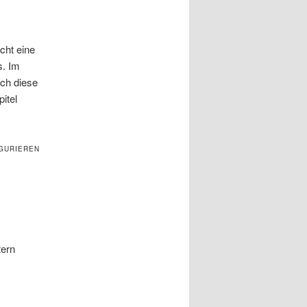
cht eine
s. Im
ich diese
itel
GURIEREN
tern