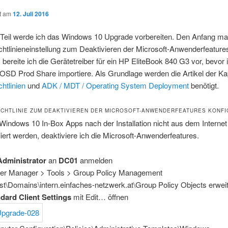
ht am
12. Juli 2016
 Teil werde ich das Windows 10 Upgrade vorbereiten. Den Anfang ma
htlinieneinstellung zum Deaktivieren der Microsoft-Anwenderfeature
bereite ich die Gerätetreiber für ein HP EliteBook 840 G3 vor, bevor 
OSD Prod Share importiere. Als Grundlage werden die Artikel der Kap
htlinien
und
ADK / MDT / Operating System Deployment
benötigt.
CHTLINIE ZUM DEAKTIVIEREN DER MICROSOFT-ANWENDERFEATURES KONFI
Windows 10 In-Box Apps nach der Installation nicht aus dem Internet
liert werden, deaktiviere ich die Microsoft-Anwenderfeatures.
Administrator
an
DC01
anmelden
er Manager > Tools > Group Policy Management
st\Domains\intern.einfaches-netzwerk.at\Group Policy Objects erwei
dard Client Settings
mit Edit… öffnen