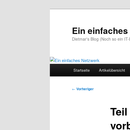
Zum
primären
Inhalt
Ein einfaches
springen
Dietmar's Blog (Noch so ein IT-
Hauptmenü
Startseite
Artikelübersicht
Beitragsnavigation
←
Vorheriger
Tei
vor