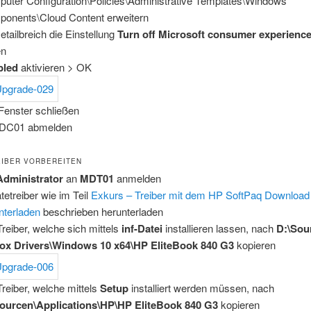
uter Configuration\Policies\Administrative Templates\Windows
onents\Cloud Content erweitern
etailbreich die Einstellung
Turn off Microsoft consumer experienc
en
bled
aktivieren > OK
 Fenster schließen
 DC01 abmelden
IBER VORBEREITEN
dministrator
an
MDT01
anmelden
tetreiber wie im Teil
Exkurs – Treiber mit dem HP SoftPaq Downloa
nterladen
beschrieben herunterladen
Treiber, welche sich mittels
inf-Datei
installieren lassen, nach
D:\Sou
ox Drivers\Windows 10 x64\HP EliteBook 840 G3
kopieren
Treiber, welche mittels
Setup
installiert werden müssen, nach
ourcen\Applications\HP\HP EliteBook 840 G3
kopieren