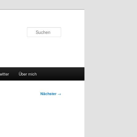
Suchen
witter
Über mich
Nächster
→