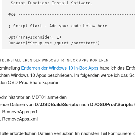
 Script Function: Install Software.

#ce -------------------------------------------------
; Script Start - Add your code below here

Opt("TrayIconHide", 1)

RunWait("Setup.exe /quiet /norestart")
M DEINSTALLIEREN DER WINDOWS 10 IN-BOX APPS KOPIEREN
zmitteilung
Entfernen der Windows 10 In-Box Apps
habe ich das Entf
hten Windows 10 Apps beschrieben. Im folgenden werde ich das Scr
n den OSD Prod Share kopieren.
Administrator an MDT01 anmelden
ende Dateien von
D:\OSDBuild\Scripts
nach
D:\OSDProd\Scripts
RemoveApps.ps1
RemoveApps.xml
 alle erforderlichen Dateien verfügbar. Im nächsten Teil konfiguriere 