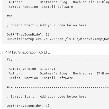
 Author:         Dietmar's Blog | Noch so ein IT-Blog
 Script Function: Install Software.

#ce -------------------------------------------------
; Script Start - Add your code below here

Opt("TrayIconHide", 1)

RunWait("setup.exe /s /v""/qn /lv C:\Windows\Temp\Ho
HP lt4120 Snapdragon X5 LTE
#cs -------------------------------------------------
 AutoIt Version: 3.3.14.1

 Author:         Dietmar's Blog | Noch so ein IT-Blog
 Script Function: Install Software.

#ce -------------------------------------------------
; Script Start - Add your code below here

Opt("TrayIconHide", 1)
