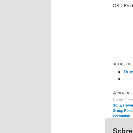
OSD Prod 
SHARE THE
Dru
ÄHNLICHE 
Dieser Eint
Softwarever
Group Polic
Permalink
.
Schre