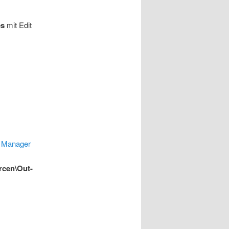
es
mit Edit
d Manager
rcen\Out-