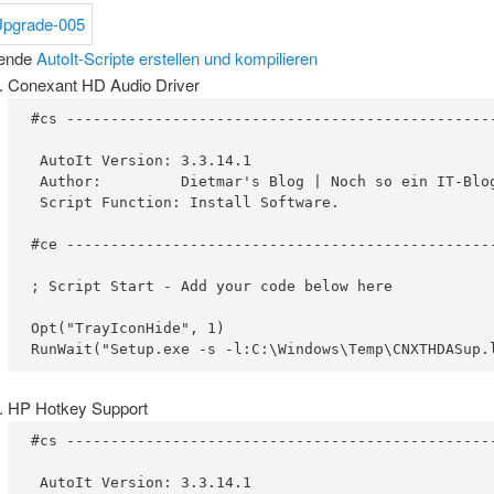
gende
AutoIt-Scripte erstellen und kompilieren
Conexant HD Audio Driver
#cs -------------------------------------------------
 AutoIt Version: 3.3.14.1

 Author:         Dietmar's Blog | Noch so ein IT-Blog
 Script Function: Install Software.

#ce -------------------------------------------------
; Script Start - Add your code below here

Opt("TrayIconHide", 1)

RunWait("Setup.exe -s -l:C:\Windows\Temp\CNXTHDASup.
HP Hotkey Support
#cs -------------------------------------------------
 AutoIt Version: 3.3.14.1
