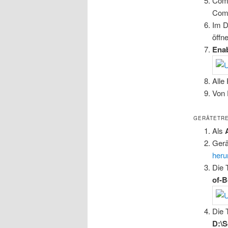
Comp
Comp
Im D
öffn
Ena
Alle
Von
GERÄTETRE
Als
A
Gerä
heru
Die 
of-B
Die 
D:\S