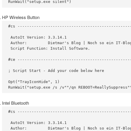
RunWait("setup.exe silent")
HP Wireless Button
#cs -------------------------------------------------
 AutoIt Version: 3.3.14.1

 Author:         Dietmar's Blog | Noch so ein IT-Blog
 Script Function: Install Software.

#ce -------------------------------------------------
; Script Start - Add your code below here

Opt("TrayIconHide", 1)

RunWait("setup.exe /s /v""/qn REBOOT=ReallySuppress"
Intel Bluetooth
#cs -------------------------------------------------
 AutoIt Version: 3.3.14.1

 Author:         Dietmar's Blog | Noch so ein IT-Blog