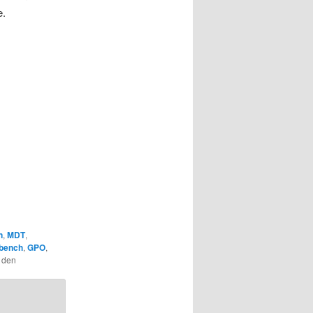
e.
n
,
MDT
,
bench
,
GPO
,
r den