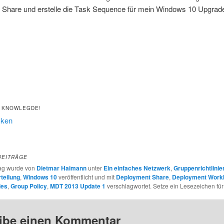
Share und erstelle die Task Sequence für mein Windows 10 Upgrad
 KNOWLEGDE!
cken
BEITRÄGE
rag wurde von
Dietmar Haimann
unter
Ein einfaches Netzwerk
,
Gruppenrichtlinie
teilung
,
Windows 10
veröffentlicht und mit
Deployment Share
,
Deployment Work
ies
,
Group Policy
,
MDT 2013 Update 1
verschlagwortet. Setze ein Lesezeichen fü
ibe einen Kommentar