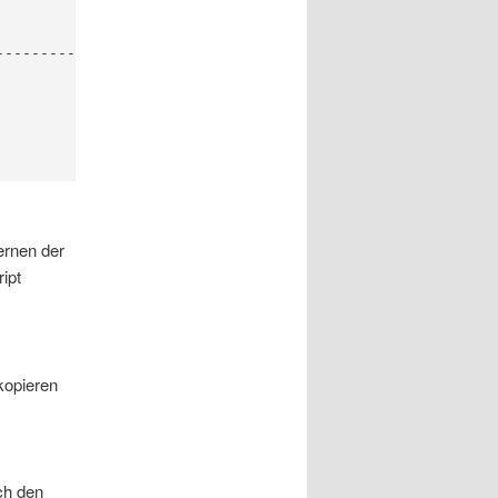
-----------

ernen der
ipt
kopieren
ich den