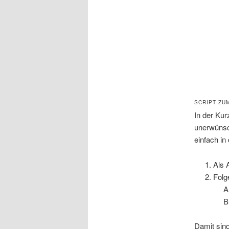
SCRIPT ZU
In der Kur
unerwünsc
einfach i
Als 
Folg
Damit sind