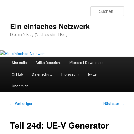
Zum
primären
Such
Inhalt
springen
Ein einfaches Netzwerk
Dietmar's Blog (Noch so ein IT-Blog)
Hauptmenü
Startseite
Artikelübersicht
Microsoft Downloads
GitHub
Datenschutz
Impressum
Twitter
Über mich
Beitragsnavigation
←
Vorheriger
Nächster
→
Teil 24d: UE-V Generator