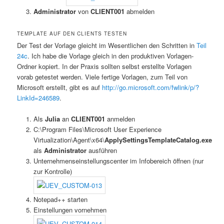
Administrator
von
CLIENT001
abmelden
TEMPLATE AUF DEN CLIENTS TESTEN
Der Test der Vorlage gleicht im Wesentlichen den Schritten in
Teil
24c
. Ich habe die Vorlage gleich in den produktiven Vorlagen-
Ordner kopiert. In der Praxis sollten selbst erstellte Vorlagen
vorab getestet werden. Viele fertige Vorlagen, zum Teil von
Microsoft erstellt, gibt es auf
http://go.microsoft.com/fwlink/p/?
LinkId=246589
.
Als
Julia
an
CLIENT001
anmelden
C:\Program Files\Microsoft User Experience
Virtualization\Agent\x64\
ApplySettingsTemplateCatalog.exe
als
Administrator
ausführen
Unternehmenseinstellungscenter im Infobereich öffnen (nur
zur Kontrolle)
Notepad++ starten
Einstellungen vornehmen