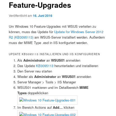
Feature-Upgrades
Veröffentlicht am
16. Juni 2016
Um Windows 10 Feature-Upgrades mit WSUS verteilen zu
können, muss das Update für
Update for Windows Server 2012
R2 (KB3095113)
am WSUS-Server installiert werden. Außerdem
muss der MIME Type .esd in IIS konfiguriert werden.
UPDATE KB3095113 INSTALLIEREN UND IIS KONFIGURIEREN
Als
Administrator
an
WSUS01
anmelden
Das Update
KB3095113
herunterladen und installieren
Den Server neu starten
Wieder als
Administrator
an
WSUS01
anmelden
Server Manager > Tools > IIS Manager
WSUS01 markieren und im Detailbereich
MIME
Types
doppelklicken
Im Bereich Actions auf
Add…
klicken