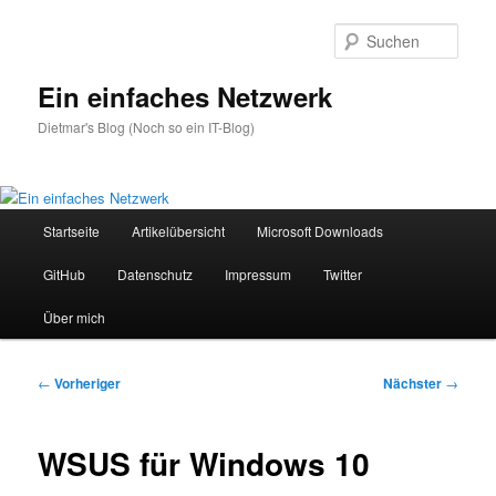
Zum
primären
Such
Inhalt
springen
Ein einfaches Netzwerk
Dietmar's Blog (Noch so ein IT-Blog)
Hauptmenü
Startseite
Artikelübersicht
Microsoft Downloads
GitHub
Datenschutz
Impressum
Twitter
Über mich
Beitragsnavigation
←
Vorheriger
Nächster
→
WSUS für Windows 10