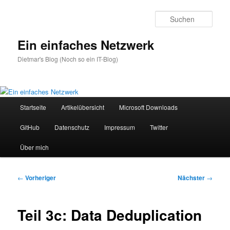
Zum
primären
Such
Inhalt
springen
Ein einfaches Netzwerk
Dietmar's Blog (Noch so ein IT-Blog)
Hauptmenü
Startseite
Artikelübersicht
Microsoft Downloads
GitHub
Datenschutz
Impressum
Twitter
Über mich
Beitragsnavigation
←
Vorheriger
Nächster
→
Teil 3c: Data Deduplication