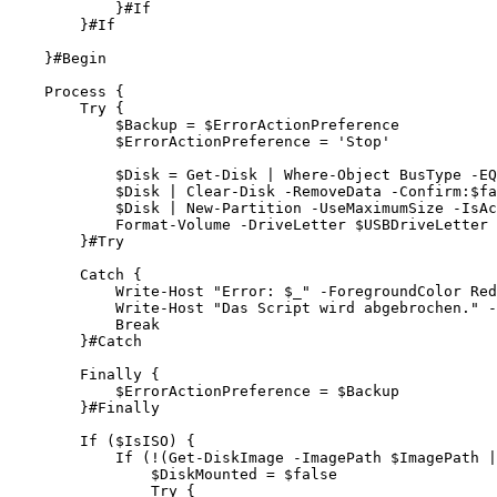
            }#If

        }#If

    }#Begin

    Process {

        Try {

            $Backup = $ErrorActionPreference

            $ErrorActionPreference = 'Stop'

            $Disk = Get-Disk | Where-Object BusType -EQ
            $Disk | Clear-Disk -RemoveData -Confirm:$fa
            $Disk | New-Partition -UseMaximumSize -IsAc
            Format-Volume -DriveLetter $USBDriveLetter 
        }#Try

        Catch {

            Write-Host "Error: $_" -ForegroundColor Red

            Write-Host "Das Script wird abgebrochen." -
            Break

        }#Catch

        Finally {

            $ErrorActionPreference = $Backup

        }#Finally

        If ($IsISO) {

            If (!(Get-DiskImage -ImagePath $ImagePath |
                $DiskMounted = $false

                Try {
