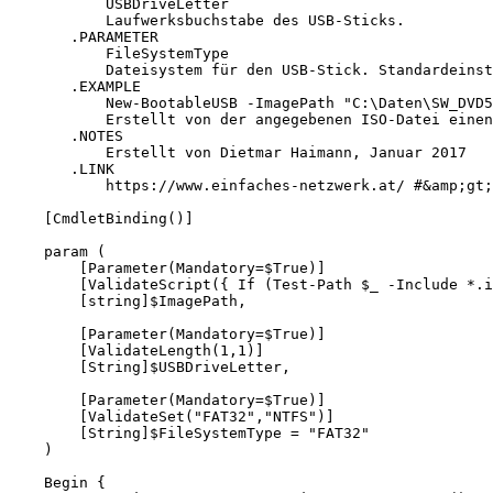
           USBDriveLetter

           Laufwerksbuchstabe des USB-Sticks.

       .PARAMETER

           FileSystemType

           Dateisystem für den USB-Stick. Standardeinst
       .EXAMPLE

           New-BootableUSB -ImagePath "C:\Daten\SW_DVD5
           Erstellt von der angegebenen ISO-Datei einen
       .NOTES

           Erstellt von Dietmar Haimann, Januar 2017

       .LINK

           https://www.einfaches-netzwerk.at/ #&amp;gt;

    [CmdletBinding()]

    param (

        [Parameter(Mandatory=$True)]

        [ValidateScript({ If (Test-Path $_ -Include *.i
        [string]$ImagePath,

        [Parameter(Mandatory=$True)]

        [ValidateLength(1,1)]

        [String]$USBDriveLetter,

        [Parameter(Mandatory=$True)]

        [ValidateSet("FAT32","NTFS")]

        [String]$FileSystemType = "FAT32"

    )

    Begin {
