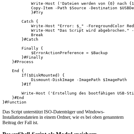
            Write-Host ('Dateien werden von {0} nach {1
            Copy-Item -Path $Source -Destination $USBDe
            }#Try

        Catch {

            Write-Host "Error: $_" -ForegroundColor Red

            Write-Host "Das Script wird abgebrochen." -
            Break

        }#Catch

        Finally {

            $ErrorActionPreference = $Backup

        }#Finally

    }#Process

    End {

        If($DiskMounted) {

            Dismount-DiskImage -ImagePath $ImagePath

        }#If

        Write-Host ('Erstellung des bootfähigen USB-Sti
    }#End

Das Script unterstützt ISO-Datenträger und Windows-
Installationsdateien in einem Ordner, wie es bei oben genanntem
Beitrag der Fall ist.