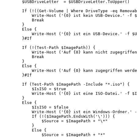
        $USBDriveLetter  = $USBDriveLetter.ToUpper()

        If (!((Get-Volume | Where DriveType -eq Removab
            Write-Host ('{0} ist kein USB-Device.' -f $
            Break

        }

        Else {

            Write-Host ('{0} ist ein USB-Device.' -f $U
        }#If

        If (!(Test-Path $ImagePath)) {

            Write-Host ('Auf {0} kann nicht zugegriffen
            Break

        }

        Else {

            Write-Host ('Auf {0} kann zugegriffen werde
        }#If

        If (Test-Path $ImagePath -Include "*.iso") {

            $IsISO = $true

            Write-Host ('{0} ist eine ISO-Datei.' -f $I
        }

        Else {

            $IsISO = $false

            Write-Host ('{0} ist ein Windows-Ordner.' -
            If (!($ImagePath.EndsWith('\'))) {

                $Source = $ImagePath + "\*"

            }

            Else {

                $Source = $ImagePath + "*"
