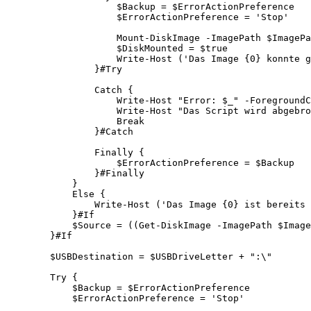
                    $Backup = $ErrorActionPreference

                    $ErrorActionPreference = 'Stop' 

                    Mount-DiskImage -ImagePath $ImagePa
                    $DiskMounted = $true

                    Write-Host ('Das Image {0} konnte g
                }#Try 

                Catch {

                    Write-Host "Error: $_" -ForegroundC
                    Write-Host "Das Script wird abgebro
                    Break

                }#Catch

                Finally {

                    $ErrorActionPreference = $Backup

                }#Finally

            }

            Else {

                Write-Host ('Das Image {0} ist bereits 
            }#If

            $Source = ((Get-DiskImage -ImagePath $Image
        }#If

        $USBDestination = $USBDriveLetter + ":\" 

        Try {

            $Backup = $ErrorActionPreference

            $ErrorActionPreference = 'Stop' 
